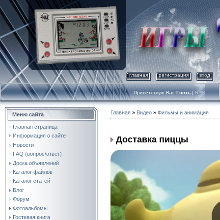
главная
регистрация
вход
Приветствую Вас
Гость
|
RSS
Главная
»
Видео
»
Фильмы и анимация
Меню сайта
Главная страница
Информация о сайте
Доставка пиццы
Новости
FAQ (вопрос/ответ)
Доска объявлений
Каталог файлов
Каталог статей
Блог
Форум
Фотоальбомы
Гостевая книга