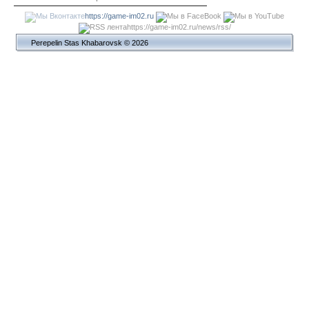
https://game-im02.ru
https://game-im02.ru/news/rss/
Perepelin Stas Khabarovsk © 2026