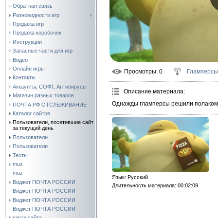
Обратная связь
Разновидности игр
Продажа игр
Продажа коробочек
Инструкции
Запасные части для игр
Видео
Онлайн игры
Просмотры
: 0
Гламперсы
Контакты
Аккаунты, СОФТ, Антивирусы
Описание материала
:
Магазин разных товаров
Однажды гламперсы решили полакомит
ПОЧТА РФ ОТСЛЕЖИВАНИЕ
Каталог сайтов
Пользователи, посетившие сайт
за текущий день
Пользователи
Пользователи
Тесты
muz
muz
Язык
: Русский
Виджет ПОЧТА РОССИИ
Длительность материала
: 00:02:09
Виджет ПОЧТА РОССИИ
Виджет ПОЧТА РОССИИ
Виджет ПОЧТА РОССИИ
карта сайта