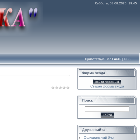
Суббота, 08.08.2026, 19:45
Приветствую Вас
Гость
|
RSS
Форма входа
войти через uid
Старая форма входа
Поиск
Друзья сайта
Официальный блог