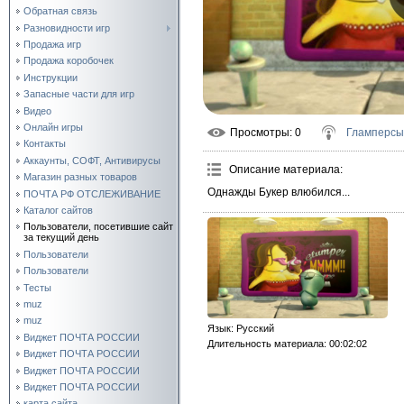
Обратная связь
Разновидности игр
Продажа игр
Продажа коробочек
Инструкции
Запасные части для игр
Видео
Онлайн игры
Просмотры
: 0
Гламперсы
Контакты
Аккаунты, СОФТ, Антивирусы
Описание материала
:
Магазин разных товаров
Однажды Букер влюбился...
ПОЧТА РФ ОТСЛЕЖИВАНИЕ
Каталог сайтов
Пользователи, посетившие сайт
за текущий день
Пользователи
Пользователи
Тесты
muz
muz
Язык
: Русский
Виджет ПОЧТА РОССИИ
Длительность материала
: 00:02:02
Виджет ПОЧТА РОССИИ
Виджет ПОЧТА РОССИИ
Виджет ПОЧТА РОССИИ
карта сайта