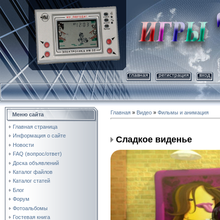
главная
регистрация
вход
Главная
»
Видео
»
Фильмы и анимация
Меню сайта
Главная страница
Информация о сайте
Сладкое виденье
Новости
FAQ (вопрос/ответ)
Доска объявлений
Каталог файлов
Каталог статей
Блог
Форум
Фотоальбомы
Гостевая книга