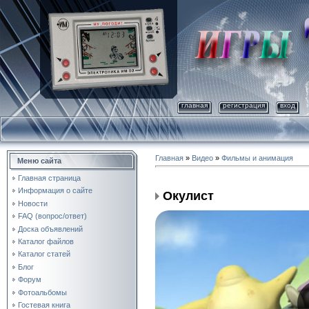
главная
регистрация
вход
Главная
»
Видео
»
Фильмы и анимация
Меню сайта
Главная страница
Информация о сайте
Окулист
Новости
FAQ (вопрос/ответ)
Доска объявлений
Каталог файлов
Каталог статей
Блог
Форум
Фотоальбомы
Гостевая книга