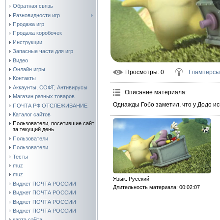
Обратная связь
Разновидности игр
Продажа игр
Продажа коробочек
Инструкции
Запасные части для игр
Видео
Онлайн игры
Просмотры
: 0
Гламперсы
Контакты
Аккаунты, СОФТ, Антивирусы
Описание материала
:
Магазин разных товаров
Однажды Гобо заметил, что у Додо ис
ПОЧТА РФ ОТСЛЕЖИВАНИЕ
Каталог сайтов
Пользователи, посетившие сайт
за текущий день
Пользователи
Пользователи
Тесты
muz
muz
Язык
: Русский
Виджет ПОЧТА РОССИИ
Длительность материала
: 00:02:07
Виджет ПОЧТА РОССИИ
Виджет ПОЧТА РОССИИ
Виджет ПОЧТА РОССИИ
карта сайта