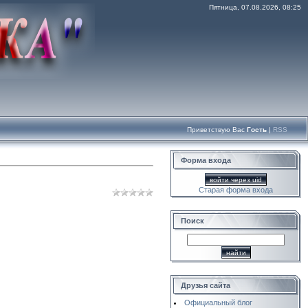
Пятница, 07.08.2026, 08:25
Приветствую Вас
Гость
|
RSS
Форма входа
войти через uid
Старая форма входа
Поиск
Друзья сайта
Официальный блог