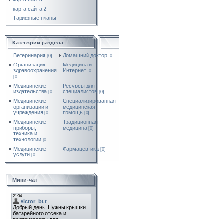
карта сайта 2
Тарифные планы
Категории раздела
Ветеринария
Домашний доктор
[0]
[0]
Организация
Медицина и
здравоохранения
Интернет
[0]
[0]
Медицинские
Ресурсы для
издательства
специалистов
[0]
[0]
Медицинские
Специализированная
организации и
медицинская
учреждения
помощь
[0]
[0]
Медицинские
Традиционная
приборы,
медицина
[0]
техника и
технологии
[0]
Медицинские
Фармацевтика
[0]
услуги
[0]
Мини-чат