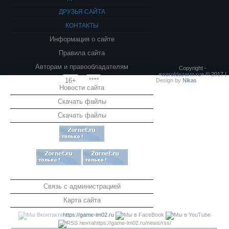
ДРУЗЬЯ САЙТА
КОНТАКТЫ
Информация о сайте
Правила сайта
Авторам и правообладателям
Copyright -
«
warofdezarm.ru
» © 2017 |
16+
****
Design by
Nikas
Новости сайта
Скачать файлы
Скачать файлы
Связь с администрацией
Карта сайта
https://game-im02.ru
https://game-im02.ru/news/rss/