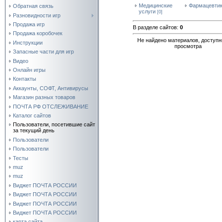
Медицинские
Фармацевти
Обратная связь
услуги
[0]
Разновидности игр
Продажа игр
В разделе сайтов
:
0
Продажа коробочек
Не найдено материалов, доступн
Инструкции
просмотра
Запасные части для игр
Видео
Онлайн игры
Контакты
Аккаунты, СОФТ, Антивирусы
Магазин разных товаров
ПОЧТА РФ ОТСЛЕЖИВАНИЕ
Каталог сайтов
Пользователи, посетившие сайт
за текущий день
Пользователи
Пользователи
Тесты
muz
muz
Виджет ПОЧТА РОССИИ
Виджет ПОЧТА РОССИИ
Виджет ПОЧТА РОССИИ
Виджет ПОЧТА РОССИИ
карта сайта