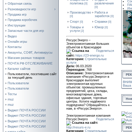
Со
политика
развлечения
Обратная связь
[0]
FA
[0]
Ин
Разновидности игр
Производство
Работа и
Продажа игр
заработок
[0]
[0]
Продажа коробочек
Спорт
Справки
[0]
[0]
Инструкции
Товары и
Юмор
[0]
услуги
Запасные части для игр
[2]
Видео
РесурсЭнерго –
Онлайн игры
Электромонтажная больших
Контакты
объектов в Краснодаре
Ссылка на
Поделиться
Аккаунты, СОФТ, Антивирусы
сайт:
https://23-energo.ru
Магазин разных товаров
Категория:
Строительные
услуги
ПОЧТА РФ ОТСЛЕЖИВАНИЕ
Дата:
06.03.2020
Каталог сайтов
Переходов:
768
Описание:
Электромонтажная
Пользователи, посетившие сайт
РЕ
компания «РесурсЭнерго» в
за текущий день
Краснодаре выполнит
ВНИМА
Пользователи
электромонтаж крупных
Ваша 
объектов: промышленных
Пользователи
предприятий, цеха, склады,
Тесты
многоквартирные дома,
офисные здания, торговые
Нов
muz
центры. Хотите надёжного
muz
подрядчика? Обращайтесь к
нам, в «РесурсЭнерго».
Виджет ПОЧТА РОССИИ
Виджет ПОЧТА РОССИИ
Электромонтажная компания
РесурсЭнерго
Поделиться
Виджет ПОЧТА РОССИИ
Ссылка на сайт:
Виджет ПОЧТА РОССИИ
http://resurs-e.ru
РЕ
Категория:
Строительные
карта сайта