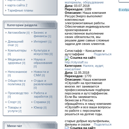
материалы, оборудование
карта сайта 2
Дата:
03.07.2018
Переходов:
1089
В избр
Тарифные планы
Описание:
Наша компания
РесурсЭнерго выполняет
комплексные
электромонтажные работы.
Категории раздела
Обеспечивая индивидуальное
проектирование и
Автомобили
Бизнес и
[0]
качественное выполнение
финансы
[1]
своих обязательств, мы
решаем даже самые сложные
Домашний
Интернет
[1]
задачи для своих клиентов.
очаг
[1]
Компьютеры
Культура и
Ситистафф – Консалтинг и
искусство
аутстаффинг
Поделиться
[0]
[0]
Ссылка на сайт:
Медицина и
Наука и
http://citystaff.su
здоровье
образование
[0]
Категория:
Налоги, аудит,
[0]
консалтинг
Непознанное
Новости и
Дата:
11.05.2018
СМИ
[0]
[0]
Переходов:
1770
Описание:
Наша компания
Общество и
Отдых и
«Citystaff» на протяжение
политика
развлечения
[0]
многих лет занимается
[0]
профессиональным подбором
Производство
Работа и
персонала и аутстаффингом.
заработок
Если Вы занимаетесь
[0]
[0]
бизнесом в России,
Спорт
Справки
[0]
[0]
обращайтесь в нашу компанию
«Citystaff» и все ваши вопросы
Товары и
Юмор
[0]
по работе с персоналом
услуги
[2]
решаться на долгие годы.
старые добрые мультфильмы,
фильмы и сказки
Поделиться
Мини-чат
Ссылка на сайт: