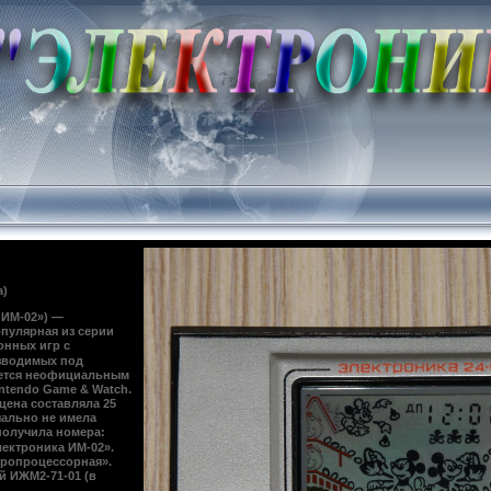
а)
 ИМ-02») —
популярная из
серии
онных игр
с
зводимых под
яется неофициальным
ntendo Game & Watch
.
 цена составляла 25
чально не имела
получила номера:
лектроника ИМ-02».
кропроцессорная».
й ИЖМ2-71-01 (в