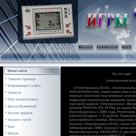
главная
регистрация
вход
Меню сайта
Ну, погоди!
Главная страница
(электронная игр
Информация о сайте
(«Электроника 24-01», «Электроника
электронная игра
, самая известная и 
Новости
первых
советских
портативных электр
FAQ (вопрос/ответ)
жидкокристаллическим экраном
, прои
торговой маркой «
Электроника
». Явл
Доска объявлений
Nintendo EG-26 Egg
клоном
из серии
Ni
Производилась с
1984 года
. Розничная
Каталог файлов
рублей (позднее — 23 рубля). Первона
Каталог статей
категорийного номера. Впоследствии 
сначала «Электроника 24-01», затем «Э
Блог
Аббревиатура «ИМ» означает «игра ми
Микропроцессор: КБ1013ВК1-2, диспле
Форум
первых выпусках) или ИЖМ13-71.