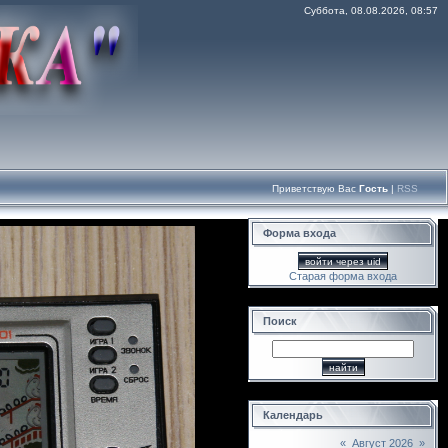
Суббота, 08.08.2026, 08:57
Приветствую Вас
Гость
|
RSS
Форма входа
войти через uid
Старая форма входа
Поиск
Календарь
«
Август 2026
»