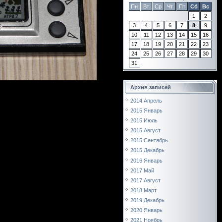
Пн
Вт
Ср
Чт
Пт
Сб
Вс
1
2
3
4
5
6
7
8
9
10
11
12
13
14
15
16
17
18
19
20
21
22
23
24
25
26
27
28
29
30
31
Архив записей
2014 Апрель
2015 Январь
2015 Июль
2015 Август
2015 Сентябрь
2015 Декабрь
2016 Январь
2017 Май
2017 Август
2018 Март
2019 Декабрь
2020 Январь
2021 Ноябрь