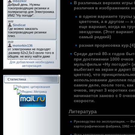
В различных версиях игры
различия в изображениях на
в одном варианте трусы 
цветочек, а в другом — в
еще вариант, когда на тр
звездочки. (Этот вариант
самый редкий)
разная прорисовка кур.
[4
Среди детей 80-х годов быт
при достижении 1000 очков
Для добавления необходима
мультфильм «Ну погоди!»
(
авторизация
выбегает на экран и дарит 
цветов), что принципиальн
Статистика
использовании дисплея под
самом деле, после того, как
очков, звучат 3 коротких си
начинается заново с 0 очко
скорости.
Литература
Руководство по эксплуатации. — В
картографическая фабрика, 1992 — 
Игра электронная микропроцессорн