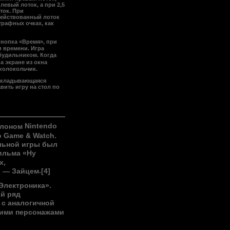
левый лоток, а при 2,5
ток. При
ействованный лоток
трафных очках, как
кнопка «Время», при
 времени. Игра
будильником
. Когда
а экране из окна
колокольчик.
 складывающаяся
вить игру на стол по
Nintendo
клоном
o Game & Watch
.
льной игры был
ильма «Ну
х,
.
, —
Зайцем
[4]
Электроника».
ый
ряд
 с аналогичной
гими персонажами