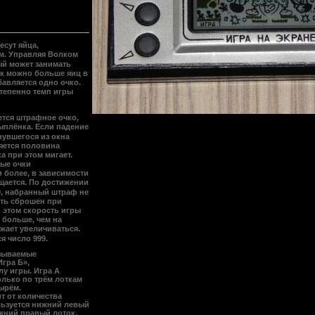
несут
яйца
,
м. Управляя
Волком
ый может занимать
ак можно больше яиц в
бавляется одно очко.
степенно темп игры
ется штрафное очко,
ыплёнка. Если падение
нувшегося из окна
ляется половина
 при этом мигает.
ные очки
и более, в зависимости
ащается. По достижении
 0, набранный штраф не
ть сброшен при
 этом скорость игры
 больше, чем на
жает увеличиваться.
я число 999.
ызываемые
Игра Б»,
у игры. Игра А
только по трём лоткам
ырём.
т от количества
льзуется нижний левый
ижний правый лоток,