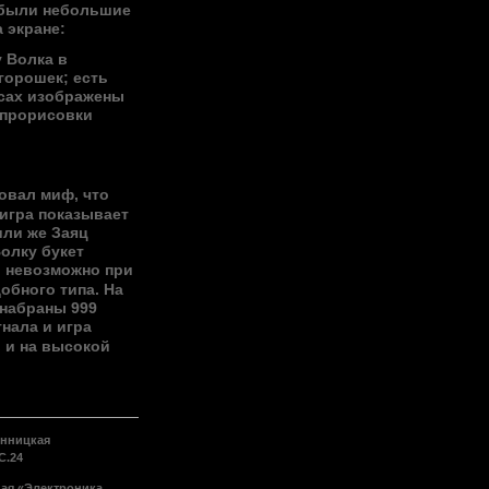
 были небольшие
 экране:
у Волка в
 горошек; есть
усах изображены
 прорисовки
]
овал миф, что
 игра показывает
или же Заяц
Волку букет
о невозможно при
обного типа. На
 набраны 999
гнала и игра
в и на высокой
инницкая
С.24
ая «Электроника