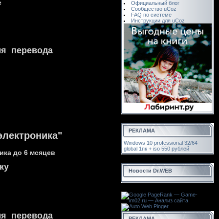
е
Официальный блог
Сообщество uCoz
FAQ по системе
Инструкции для uCoz
ля перевода
РЕКЛАМА
электроника"
Windows 10 professional 32/64
global 1пк + iso 550 рублей
ика до 6 мсяцев
ку
Новости Dr.WEB
ля перевода
РЕКЛАМА