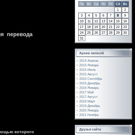
Пн
Вт
Ср
Чт
Пт
Сб
Вс
1
2
3
4
5
6
7
8
9
10
11
12
13
14
15
16
17
18
19
20
21
22
23
24
25
26
27
28
29
30
ля перевода
31
Архив записей
2014 Апрель
2015 Январь
2015 Июль
2015 Август
2015 Сентябрь
2015 Декабрь
2016 Январь
2017 Май
2017 Август
2018 Март
2019 Декабрь
2020 Январь
2021 Ноябрь
Друзья сайта
омощью которого