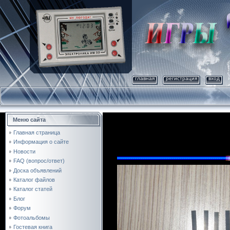
главная
регистрация
вход
Меню сайта
Главная страница
Информация о сайте
Новости
FAQ (вопрос/ответ)
Доска объявлений
Каталог файлов
Каталог статей
Блог
Форум
Фотоальбомы
Гостевая книга