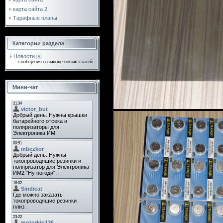
карта сайта 2
Тарифные планы
Категории раздела
Новости
[8]
сообщения о выходе новых статей
Мини-чат