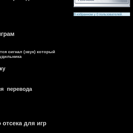
В избранном у
0
пользователей.
играм
ся сигнал (звук) который
удильника
ку
ля перевода
 отсека для игр