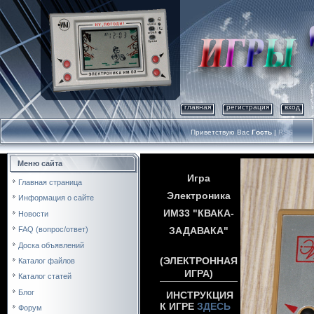
главная
регистрация
вход
Приветствую Вас
Гость
|
RSS
Меню сайта
Игра
Главная страница
Электроника
Информация о сайте
ИМ33 "КВАКА-
Новости
FAQ (вопрос/ответ)
ЗАДАВАКА"
Доска объявлений
(ЭЛЕКТРОННАЯ
Каталог файлов
ИГРА)
Каталог статей
Блог
ИНСТРУКЦИЯ
К ИГРЕ
ЗДЕСЬ
Форум