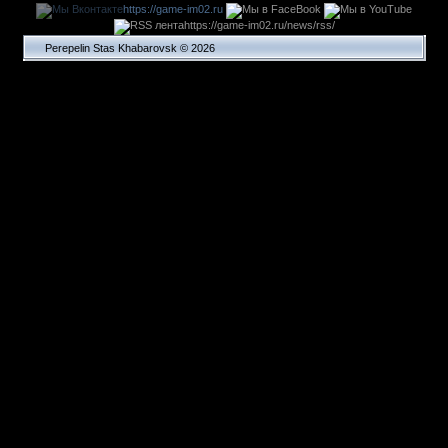
https://game-im02.ru
https://game-im02.ru/news/rss/
Perepelin Stas Khabarovsk © 2026