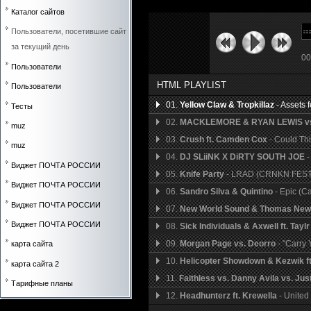
Каталог сайтов
Пользователи, посетившие сайт
за текущий день
00
Пользователи
HTML PLAYLIST
Пользователи
01.
Yellow Claw & Tropkillaz
- Assets 
Тесты
02.
MACKLEMORE & RYAN LEWIS v
muz
03.
Crush ft. Camden Cox
- Could Th
muz
04.
DJ SLiiNK X DiRTY SOUTH JOE
-
Виджет ПОЧТА РОССИИ
05.
Knife Party
- LRAD (CRNKN FEST
Виджет ПОЧТА РОССИИ
06.
Sandro Silva & Quintino
- Epic (C
Виджет ПОЧТА РОССИИ
07.
New World Sound & Thomas Ne
Виджет ПОЧТА РОССИИ
08.
Sick Individuals & Axwell ft. Tayl
09.
Morgan Page vs. Deorro
- "Carry
карта сайта
10.
Helicopter Showdown & Kezwik f
карта сайта 2
11.
Faithless vs. Danny Avila vs. Jus
Тарифные планы
12.
Headhunterz ft. Krewella
- United