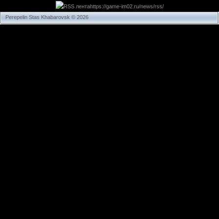
https://game-im02.ru/news/rss/
Perepelin Stas Khabarovsk © 2026