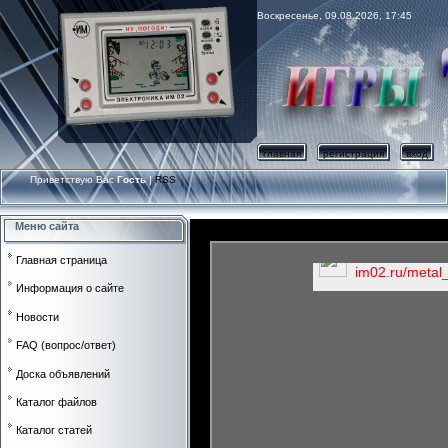
Воскресенье, 09.08.2026, 17:45
главная
регистрация
вход
Приветствую Вас
Гость
|
RSS
Меню сайта
111111
Главная страница
Информация о сайте
Новости
FAQ (вопрос/ответ)
Доска объявлений
Каталог файлов
Каталог статей