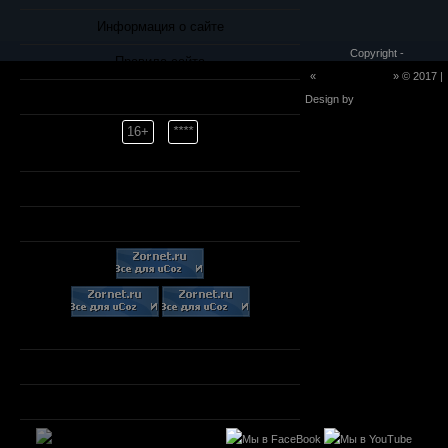
Информация о сайте
Copyright -
Правила сайта
«
warofdezarm.ru
» © 2017 |
Авторам и правообладателям
Design by
Nikas
16+
****
Новости сайта
Скачать файлы
Скачать файлы
Связь с администрацией
Карта сайта
https://game-im02.ru