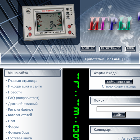
главная
регистрация
вход
Приветствую Вас
Гость
|
RSS
Меню сайта
Форма входа
Главная страница
войти через uid
Старая форма входа
Информация о сайте
Новости
FAQ (вопрос/ответ)
Поиск
Доска объявлений
Каталог файлов
Каталог статей
Блог
Форум
Календарь
Фотоальбомы
Гостевая книга
«
Август 202