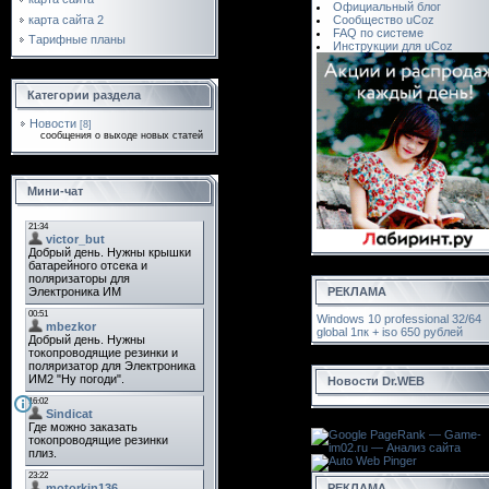
Официальный блог
карта сайта 2
Сообщество uCoz
FAQ по системе
Тарифные планы
Инструкции для uCoz
Категории раздела
Новости
[8]
сообщения о выходе новых статей
Мини-чат
РЕКЛАМА
Windows 10 professional 32/64
global 1пк + iso 650 рублей
Новости Dr.WEB
РЕКЛАМА