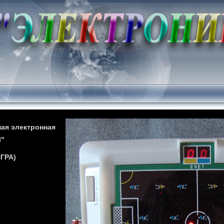
ая электронная
Л"
ГРА)