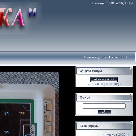
Пятница, 07.08.2026, 15:04
Приветствую Вас
Гость
|
RSS
Форма входа
войти через uid
Старая форма входа
Поиск
Календарь
«
Август 2026
»