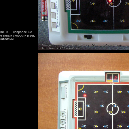
авиши
—
направление
ие
типа
и
скорости
игры
,
чателями
,