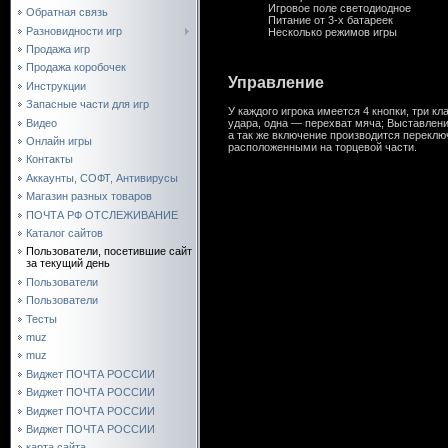
Игровое
поле
светодиодное
Обратная связь
Питание
от
3
-
х
батареек
Разновидности игр
Несколько
режимов
игры
Продажа игр
Продажа коробочек
Управление
Инструкции
Запасные части для игр
У
каждого
игрока
имеется
4
кнопки
,
три
кл
Видео
удара
,
одна
—
перехват
мяча
;
Выставлен
а
так
же
включение
производится
переклю
Онлайн игры
расположенными
на
торцевой
части
.
Контакты
Аккаунты, СОФТ, Антивирусы
Магазин разных товаров
ПОЧТА РФ ОТСЛЕЖИВАНИЕ
Каталог сайтов
Пользователи, посетившие сайт
за текущий день
Пользователи
Пользователи
Тесты
muz
muz
Виджет ПОЧТА РОССИИ
Виджет ПОЧТА РОССИИ
Виджет ПОЧТА РОССИИ
Виджет ПОЧТА РОССИИ
карта сайта