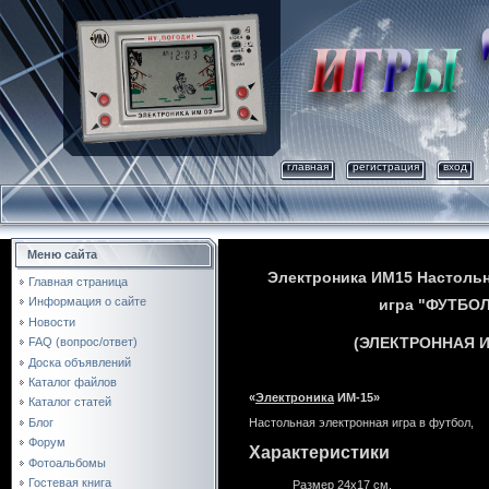
главная
регистрация
вход
Меню сайта
Электроника ИМ15 Настольн
Главная страница
Информация о сайте
игра "ФУТБО
Новости
(ЭЛЕКТРОННАЯ И
FAQ (вопрос/ответ)
Доска объявлений
Каталог файлов
«
Электроника
ИМ
-
15
»
Каталог статей
Блог
Настольная
электронная
игра
в
футбол
,
Форум
Характеристики
Фотоальбомы
Гостевая книга
Размер
24х17
см
.