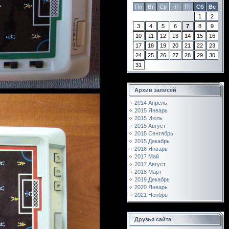
Пн
Вт
Ср
Чт
Пт
Сб
Вс
1
2
3
4
5
6
7
8
9
10
11
12
13
14
15
16
17
18
19
20
21
22
23
24
25
26
27
28
29
30
31
Архив записей
2014 Апрель
2015 Январь
2015 Июль
2015 Август
2015 Сентябрь
2015 Декабрь
2016 Январь
2017 Май
2017 Август
2018 Март
2019 Декабрь
2020 Январь
2021 Ноябрь
Друзья сайта