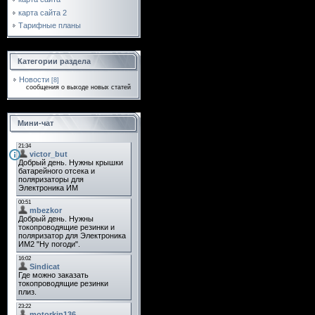
карта сайта 2
Тарифные планы
Категории раздела
Новости
[8]
сообщения о выходе новых статей
Мини-чат