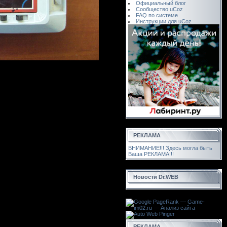
Официальный блог
Сообщество uCoz
FAQ по системе
Инструкции для uCoz
РЕКЛАМА
ВНИМАНИЕ!!! Здесь могла быть
Ваша РЕКЛАМА!!!
Новости Dr.WEB
РЕКЛАМА