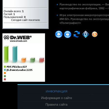
Руководство по эксплуатации. — В
картографическая фабрика, 1992 — 
Онлайн всего:
1
Гостей:
1
Игра электронная микропроцессорн
Пользователей:
0
ИМ-02». Руководство по эксплуатац
Сегодня сайт посетило
«Полиграфист»
ИНФОРМАЦИЯ
Информация о сайте
Правила сайта