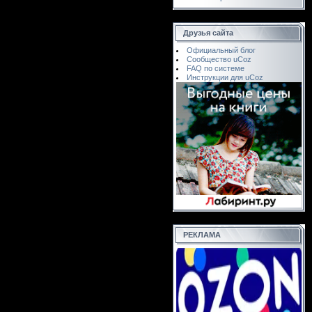
Друзья сайта
Официальный блог
Сообщество uCoz
FAQ по системе
Инструкции для uCoz
РЕКЛАМА