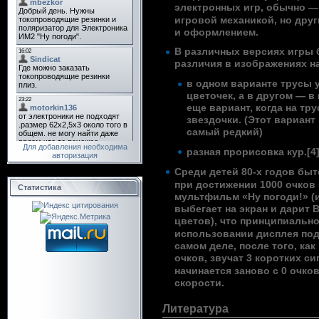
электронных игр
, обычно —
игровой механикой, но дру
и оформлением.
В различных версиях игры
различия в изображениях на
в одном варианте трусы 
цветочек, а в другом — в
еще вариант, когда на тр
звездочки. (Этот вариант
самый редкий)
Для добавления необходима
разная прорисовка кур.
[4
авторизация
Среди детей 80-х годов быт
при достижении 1000 очков
Статистика
мультфильм «Ну погоди!»
(
выбегает на экран и дарит 
цветов), что принципиальн
использовании дисплея под
самом деле, после того, как
очков, звучат 3 коротких си
начинается заново с 0 очко
скорости.
Литература