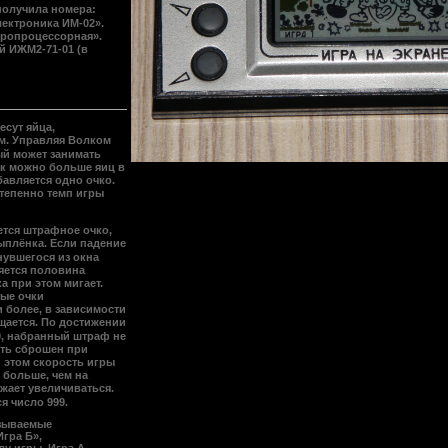
получила номера:
лектроника ИМ-02».
кропроцессорная».
й ИЖМ2-71-01 (в
несут
яйца
,
м. Управляя
Волком
ый может занимать
ак можно больше яиц в
бавляется одно очко.
степенно темп игры
ется штрафное очко,
ыплёнка. Если падение
нувшегося из окна
ляется половина
 при этом мигает.
ные очки
и более, в зависимости
ащается. По достижении
 0, набранный штраф не
ть сброшен при
 этом скорость игры
 больше, чем на
жает увеличиваться.
я число 999.
ызываемые
Игра Б»,