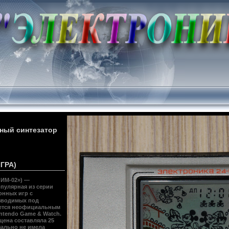
ный синтезатор
ГРА)
 ИМ-02») —
популярная из
серии
онных игр
с
зводимых под
яется неофициальным
ntendo Game & Watch
.
 цена составляла 25
чально не имела