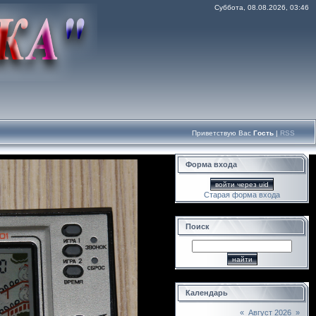
Суббота, 08.08.2026, 03:46
Приветствую Вас
Гость
|
RSS
Форма входа
войти через uid
Старая форма входа
Поиск
Календарь
«
Август 2026
»