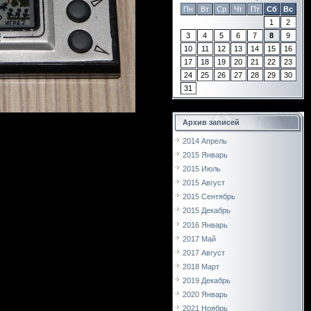
Пн
Вт
Ср
Чт
Пт
Сб
Вс
1
2
3
4
5
6
7
8
9
10
11
12
13
14
15
16
17
18
19
20
21
22
23
24
25
26
27
28
29
30
31
Архив записей
2014 Апрель
2015 Январь
2015 Июль
2015 Август
2015 Сентябрь
2015 Декабрь
2016 Январь
2017 Май
2017 Август
2018 Март
2019 Декабрь
2020 Январь
2021 Ноябрь