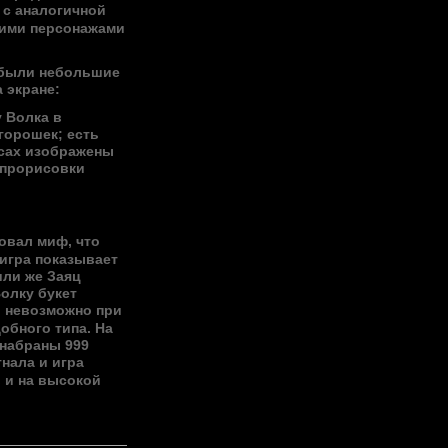
 с аналогичной
гими персонажами
 были небольшие
 экране:
у Волка в
 горошек; есть
усах изображены
 прорисовки
]
овал миф, что
 игра показывает
или же Заяц
Волку букет
о невозможно при
обного типа. На
 набраны 999
гнала и игра
в и на высокой