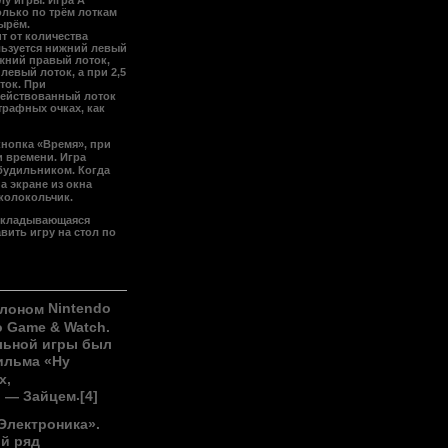
у игры. Игра А
только по трём лоткам
ырём.
т от количества
льзуется нижний левый
ижний правый лоток,
левый лоток, а при 2,5
ток. При
ействованный лоток
трафных очках, как
кнопка «Время», при
 времени. Игра
будильником
. Когда
а экране из окна
колокольчик.
 складывающаяся
вить игру на стол по
Nintendo
клоном
o Game & Watch
.
льной игры был
ильма «Ну
х,
.
, —
Зайцем
[4]
Электроника».
ый
ряд