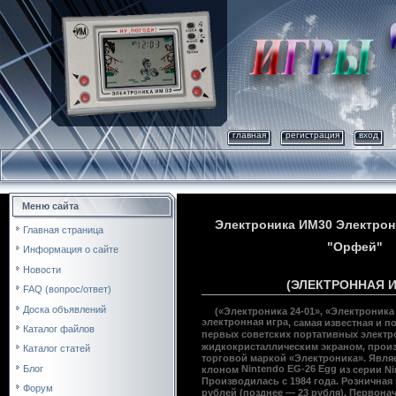
главная
регистрация
вход
Меню сайта
Электроника ИМ30 Электрон
Главная страница
"Орфей"
Информация о сайте
Новости
(ЭЛЕКТРОННАЯ И
FAQ (вопрос/ответ)
Доска объявлений
(«Электроника 24-01», «Электроника
электронная игра
, самая известная и 
Каталог файлов
первых
советских
портативных электр
жидкокристаллическим экраном
, прои
Каталог статей
торговой маркой «
Электроника
». Явл
Блог
Nintendo EG-26 Egg
клоном
из серии
Ni
Производилась с
1984 года
. Розничная
Форум
рублей (позднее — 23 рубля). Первона