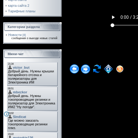
карта сайта 2
Тарифные планы
Категории раздела
Новости
[8]
сообщения о выходе новых статей
Мини-чат