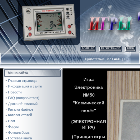
главная
регистрация
вход
Приветствую Вас
Гость
|
RSS
Меню сайта
Игра
Главная страница
Информация о сайте
Электроника
Новости
ИМ50
FAQ (вопрос/ответ)
"Космический
Доска объявлений
Каталог файлов
полёт"
Каталог статей
(ЭЛЕКТРОННАЯ
Блог
ИГРА)
Форум
Фотоальбомы
(Принцип игры
Гостевая книга