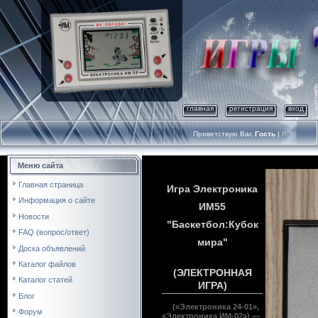
главная
регистрация
вход
Приветствую Вас
Гость
|
RSS
<
Меню сайта
Главная страница
Игра Электроника
Информация о сайте
ИМ55
Новости
"Баскетбол:Кубок
FAQ (вопрос/ответ)
мира"
Доска объявлений
Каталог файлов
(ЭЛЕКТРОННАЯ
Каталог статей
ИГРА)
Блог
(«Электроника 24-01»,
Форум
«Электроника ИМ-02») —