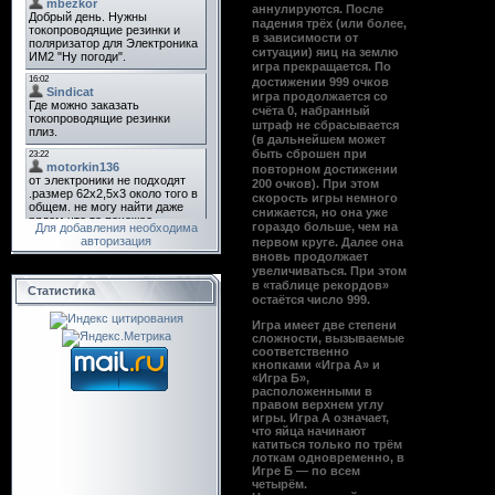
аннулируются. После
падения трёх (или более,
в зависимости от
ситуации) яиц на землю
игра прекращается. По
достижении 999 очков
игра продолжается со
счёта 0, набранный
штраф не сбрасывается
(в дальнейшем может
быть сброшен при
повторном достижении
200 очков). При этом
скорость игры немного
снижается, но она уже
гораздо больше, чем на
Для добавления необходима
авторизация
первом круге. Далее она
вновь продолжает
увеличиваться. При этом
в «таблице рекордов»
Статистика
остаётся число 999.
Игра имеет две степени
сложности, вызываемые
соответственно
кнопками «Игра А» и
«Игра Б»,
расположенными в
правом верхнем углу
игры. Игра А означает,
что яйца начинают
катиться только по трём
лоткам одновременно, в
Игре Б — по всем
четырём.