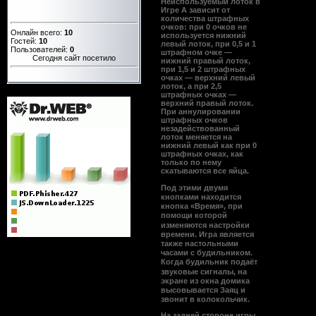
Неиспользуемый лоток в
Игре А зависит от
количества штрафных
очков: при 0 очков не
Онлайн всего:
10
используется нижний
Гостей:
10
левый лоток, при 0,5 и 1
Пользователей:
0
штрафном очке —
Сегодня сайт посетило
нижний правый лоток,
при 1,5 и 2 штрафных
очках — верхний левый
лоток, а при 2,5
штрафных очках —
верхний правый лоток.
При аннулировании
штрафных очков
незадействованный
лоток меняется на
нижний левый как при 0
штрафных очках, как
только по нему
скатываются все яйца.
Под этими двумя
кнопками находится
кнопка «Время», при
помощи которой
изменяются настройки
времени. Игра является
также настольными
часами с
будильником
.
Когда будильник подаёт
звуковые сигналы, на
экране из окна домика
высовывается Заяц и
звонит в колокольчик.
На задней стороне игры