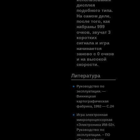
дисплея
подобного типа.
На самом деле,
после того, как
набраны 999
очков, звучат 3
коротких
сигнала и игра
начинается
заново с 0 очков
и на высокой
скорости.
Литература
Руководство по
эксплуатации. —
Винницкая
картографическая
фабрика, 1992 — С.24
Игра электронная
микропроцессорная
«Электроника ИМ-02».
Руководство по
эксплуатации. – ПО
«Полиграфист»