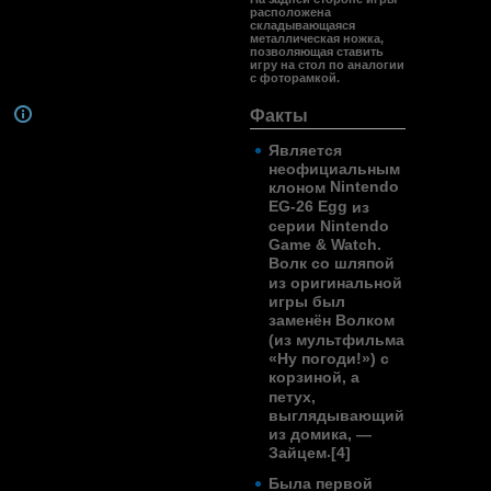
расположена
складывающаяся
металлическая ножка,
позволяющая ставить
игру на стол по аналогии
с фоторамкой.
Факты
Является
неофициальным
Nintendo
клоном
EG-26 Egg
из
серии
Nintendo
Game & Watch
.
Волк со шляпой
из оригинальной
игры был
заменён
Волком
(из
мультфильма
«Ну погоди!»
) с
корзиной, а
петух,
выглядывающий
из домика, —
.
Зайцем
[4]
Была первой