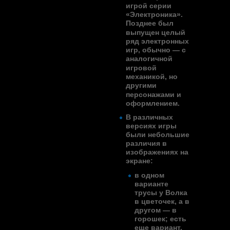
игрой серии
«Электроника».
Позднее был
выпущен целый
ряд электронных
игр
, обычно — с
аналогичной
игровой
механикой, но
другими
персонажами и
оформлением.
В различных
версиях игры
были небольшие
различия в
изображениях на
экране:
в одном
варианте
трусы у Волка
в цветочек, а в
другом — в
горошек; есть
еще вариант,