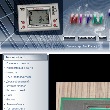
главная
регистрация
вход
Приветствую Вас
Гость
|
RSS
Меню сайта
Главная страница
Информация о сайте
Новости
FAQ (вопрос/ответ)
Доска объявлений
Каталог файлов
Каталог статей
Блог
Форум
Фотоальбомы
Гостевая книга