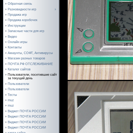
Обратная связь
Разновидности игр
Продажа игр
Продажа коробочек
Инструкции
Запасные части для игр
Видео
Онлайн игры
Контакты
Аккаунты, СОФТ, Антивирусы
Магазин разных товаров
ПОЧТА РФ ОТСЛЕЖИВАНИЕ
Каталог сайтов
Пользователи, посетившие сайт
за текущий день
Пользователи
Пользователи
Тесты
muz
muz
Виджет ПОЧТА РОССИИ
Виджет ПОЧТА РОССИИ
Виджет ПОЧТА РОССИИ
Виджет ПОЧТА РОССИИ
карта сайта