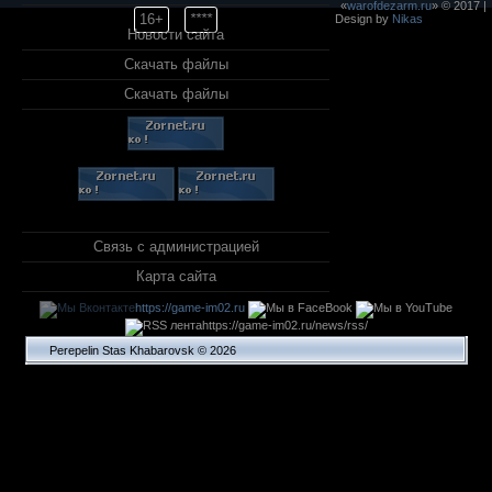
«
warofdezarm.ru
» © 2017 |
16+
****
Design by
Nikas
Новости сайта
Скачать файлы
Скачать файлы
Связь с администрацией
Карта сайта
https://game-im02.ru
https://game-im02.ru/news/rss/
Perepelin Stas Khabarovsk © 2026