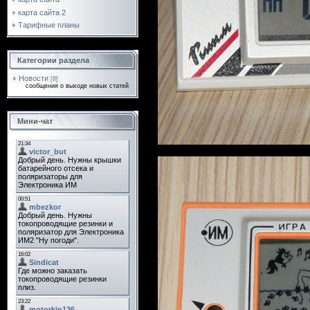
карта сайта 2
Тарифные планы
Категории раздела
Новости
[8]
сообщения о выходе новых статей
Мини-чат