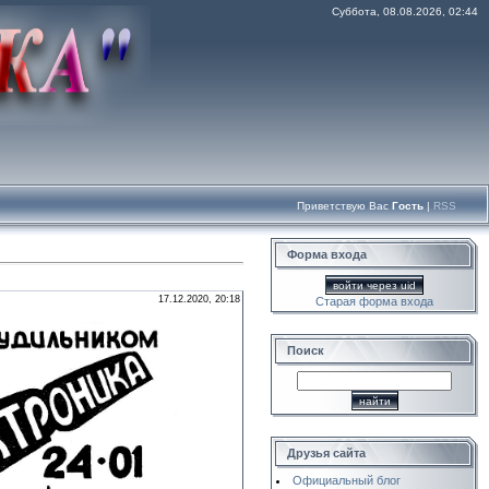
Суббота, 08.08.2026, 02:44
Приветствую Вас
Гость
|
RSS
Форма входа
войти через uid
17.12.2020, 20:18
Старая форма входа
Поиск
Друзья сайта
Официальный блог