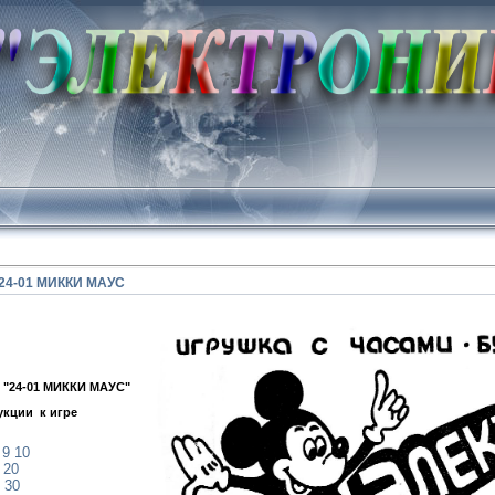
 24-01 МИККИ МАУС
"24-01 МИККИ МАУС"
укции к игре
9
10
20
30