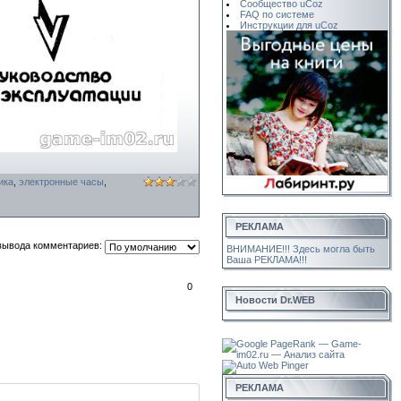
Сообщество uCoz
FAQ по системе
Инструкции для uCoz
ика
,
электронные часы
,
РЕКЛАМА
вывода комментариев:
ВНИМАНИЕ!!! Здесь могла быть
Ваша РЕКЛАМА!!!
0
Новости Dr.WEB
РЕКЛАМА