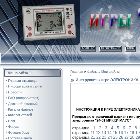
главная
регистрация
вход
Главная
»
Файлы
»
Мои файлы
Меню сайта
Инструкция к игре ЭЛЕКТРОНИКА
Главная страница
Информация о сайте
Новости
FAQ (вопрос/ответ)
Доска объявлений
Каталог файлов
ИНСТРУКЦИЯ К ИГРЕ ЭЛЕКТРОНИКА 
Каталог статей
Предлагаю страничный вариант инстр
электроника "24-01 МИККИ МАУС"
Блог
Форум
страница
1
2
3
4
5
6
7
8
страница
11
12
13
14
15
16
17
18
19
Фотоальбомы
страница
21
22
23
24
25
26
27
28
29
Гостевая книга