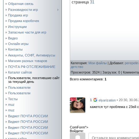
страница
31
Обратная связь
Разновидности игр
Продажа игр
Продажа коробочек
Инструкции
Запасные части для игр
Видео
Онлайн игры
Контакты
Аккаунты, СОФТ, Антивирусы
Магазин разных товаров
Категория
:
Мои файлы
|
Добавил
:
perepelin
ПОЧТА РФ ОТСЛЕЖИВАНИЕ
детство
Просмотров
:
3524
|
Загрузок
:
0
|
Коммента
Каталог сайтов
Пользователи, посетившие сайт
Всего комментариев
:
1
за текущий день
Пользователи
Пользователи
Тесты
1
• 20:30, 30.06
elyarization
muz
кажется тут проблема с 23ей 
muz
Виджет ПОЧТА РОССИИ
Виджет ПОЧТА РОССИИ
ComForm">
Виджет ПОЧТА РОССИИ
Войдите:
Виджет ПОЧТА РОССИИ
карта сайта