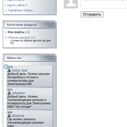
карта сайта 2
Тарифные планы
Отправить
Категории раздела
Мои файлы
[28]
Образы дисков
[27]
ссылки на образы дисков игр для
PC
Мини-чат