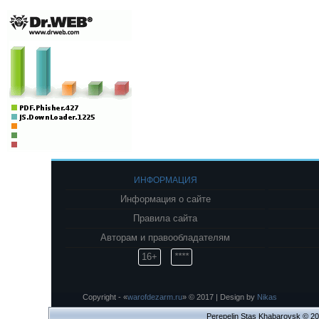
ИНФОРМАЦИЯ
Информация о сайте
Правила сайта
Авторам и правообладателям
16+
****
Copyright - «
warofdezarm.ru
» © 2017 | Design by
Nikas
Perepelin Stas Khabarovsk © 2