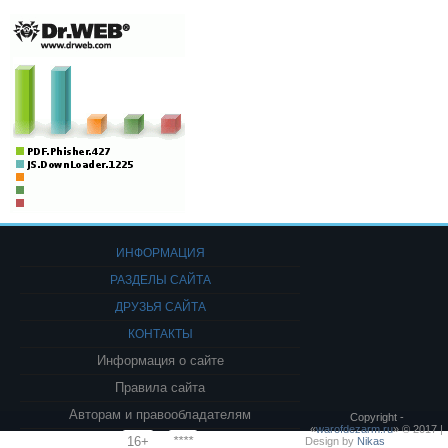
ИНФОРМАЦИЯ
РАЗДЕЛЫ САЙТА
ДРУЗЬЯ САЙТА
КОНТАКТЫ
Информация о сайте
Правила сайта
Авторам и правообладателям
Copyright -
«
warofdezarm.ru
» © 2017 |
16+
****
Design by
Nikas