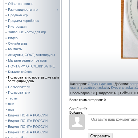
Обратная связь
Разновидности игр
Продажа игр
Продажа коробочек
Инструкции
Запасные части для игр
Видео
Онлайн игры
Контакты
Аккаунты, СОФТ, Антивирусы
Магазин разных товаров
ПОЧТА РФ ОТСЛЕЖИВАНИЕ
Каталог сайтов
Пользователи, посетившие сайт
за текущий день
Категория
:
Образы дисков
|
Добавил
:
perep
Пользователи
скачать драйвер taskalfa
,
Kyocera taskalfa
Пользователи
Просмотров
:
98
|
Загрузок
:
43
|
Рейтинг
:
0.
Тесты
Всего комментариев
:
0
muz
ComForm">
muz
Войдите:
Виджет ПОЧТА РОССИИ
Виджет ПОЧТА РОССИИ
Виджет ПОЧТА РОССИИ
Виджет ПОЧТА РОССИИ
Отправить
карта сайта