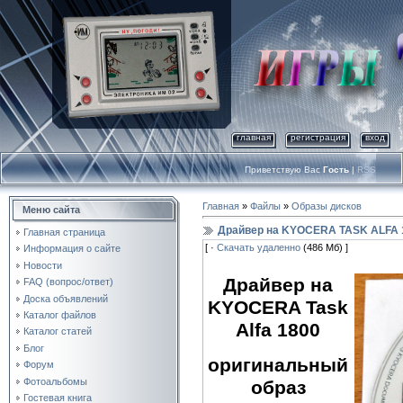
главная
регистрация
вход
Приветствую Вас
Гость
|
RSS
Главная
»
Файлы
»
Образы дисков
Меню сайта
Драйвер на KYOCERA TASK ALFA 
Главная страница
[ ·
Скачать удаленно
(486 Мб) ]
Информация о сайте
Новости
Драйвер на
FAQ (вопрос/ответ)
Доска объявлений
KYOCERA Task
Каталог файлов
Alfa 1800
Каталог статей
Блог
оригинальный
Форум
Фотоальбомы
образ
Гостевая книга