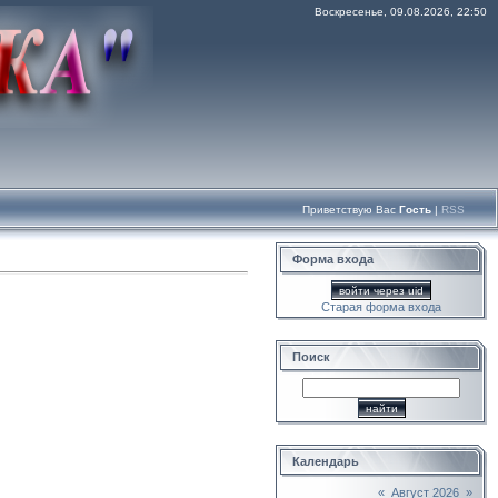
Воскресенье, 09.08.2026, 22:50
Приветствую Вас
Гость
|
RSS
Форма входа
войти через uid
Старая форма входа
Поиск
Календарь
«
Август 2026
»