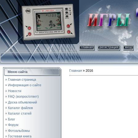
главная
регистрация
вход
Главная
»
2016
Меню сайта
Главная страница
Информация о сайте
Новости
FAQ (вопрос/ответ)
Доска объявлений
Каталог файлов
Каталог статей
Блог
Форум
Фотоальбомы
Гостевая книга