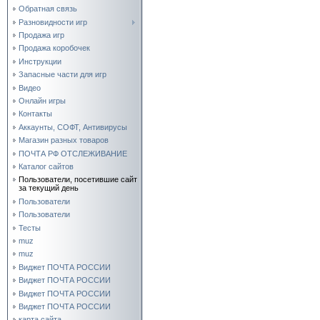
Обратная связь
Разновидности игр
Продажа игр
Продажа коробочек
Инструкции
Запасные части для игр
Видео
Онлайн игры
Контакты
Аккаунты, СОФТ, Антивирусы
Магазин разных товаров
ПОЧТА РФ ОТСЛЕЖИВАНИЕ
Каталог сайтов
Пользователи, посетившие сайт
за текущий день
Пользователи
Пользователи
Тесты
muz
muz
Виджет ПОЧТА РОССИИ
Виджет ПОЧТА РОССИИ
Виджет ПОЧТА РОССИИ
Виджет ПОЧТА РОССИИ
карта сайта