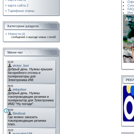
Офи
карта сайта 2
Соо
FAQ
Тарифные планы
Инс
Категории раздела
Новости
[8]
сообщения о выходе новых статей
Мини-чат
РЕК