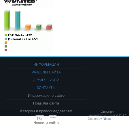
ИНФОРМАЦИЯ
РАЗДЕЛЫ САЙТА
ДРУЗЬЯ САЙТА
КОНТАКТЫ
Информация о сайте
Правила сайта
Авторам и правообладателям
Copyright -
«
warofdezarm.ru
» © 2017 |
16+
****
Design by
Nikas
Новости сайта