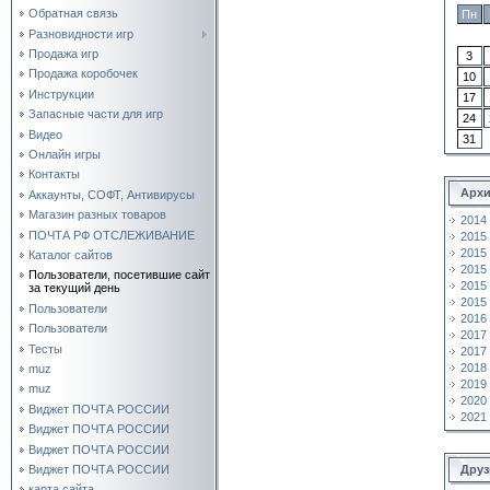
Обратная связь
Пн
Разновидности игр
Продажа игр
3
Продажа коробочек
10
Инструкции
17
Запасные части для игр
24
Видео
31
Онлайн игры
Контакты
Архи
Аккаунты, СОФТ, Антивирусы
Магазин разных товаров
2014
ПОЧТА РФ ОТСЛЕЖИВАНИЕ
2015
2015
Каталог сайтов
2015
Пользователи, посетившие сайт
2015
за текущий день
2015
Пользователи
2016
Пользователи
2017
Тесты
2017
2018
muz
2019
muz
2020
Виджет ПОЧТА РОССИИ
2021
Виджет ПОЧТА РОССИИ
Виджет ПОЧТА РОССИИ
Виджет ПОЧТА РОССИИ
Друз
карта сайта