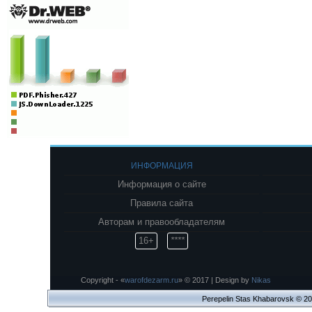
ИНФОРМАЦИЯ
Информация о сайте
Правила сайта
Авторам и правообладателям
16+
****
Copyright - «
warofdezarm.ru
» © 2017 | Design by
Nikas
Perepelin Stas Khabarovsk © 2