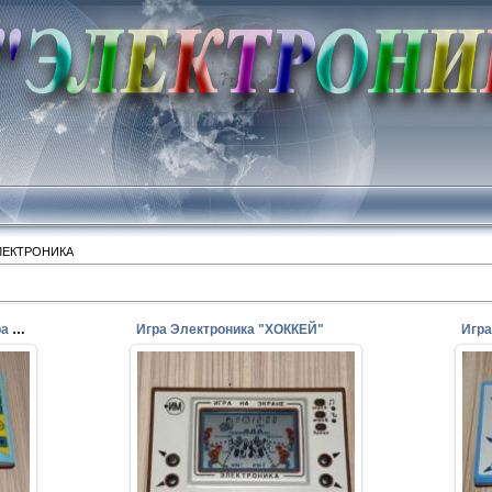
ЛЕКТРОНИКА
Настольная электронная игра ИМ 37 «Футбол"
Игра Электроника "ХОККЕЙ"
15.04.2014
ра
Продам игру стоимость 2700
»
рублей.
е
Индикация полная, чёткий звук.
Вместе с игрой идут 2 новые
батарейки, короб...
perepelin