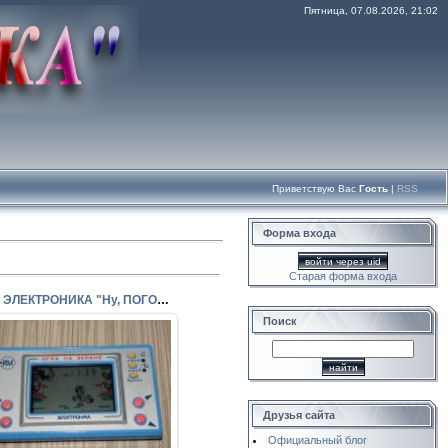
Пятница, 07.08.2026, 21:02
Приветствую Вас
Гость
|
RSS
Форма входа
войти через uid
Старая форма входа
Игра ЭЛЕКТРОНИКА "Ну, ПОГОДИ!"
Поиск
15.04.2014
perepelin
Друзья сайта
Официальный блог