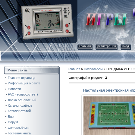
главная
регистрация
вход
Главная
»
Фотоальбом
» ПРОДАЖА ИГР Э
Меню сайта
Фотографий в разделе
:
3
Главная страница
Информация о сайте
Новости
FAQ (вопрос/ответ)
Доска объявлений
15.04.2014
Каталог файлов
Настольная электронная иг
Каталог статей
«Футбол: Кубок чемпионов
Блог
Сделана в 1991году, новая н
Форум
игранная.
Фотоальбомы
Полностью ...
Гостевая книга
perepelin