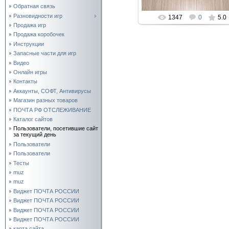
Обратная связь
Разновидности игр
1347
0
5.0
Продажа игр
Продажа коробочек
Инструкции
Запасные части для игр
Видео
Онлайн игры
Контакты
Аккаунты, СОФТ, Антивирусы
Магазин разных товаров
ПОЧТА РФ ОТСЛЕЖИВАНИЕ
Каталог сайтов
Пользователи, посетившие сайт
за текущий день
Пользователи
Пользователи
Тесты
muz
muz
Виджет ПОЧТА РОССИИ
Виджет ПОЧТА РОССИИ
Виджет ПОЧТА РОССИИ
Виджет ПОЧТА РОССИИ
карта сайта