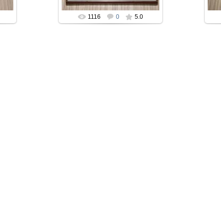
1116
0
5.0