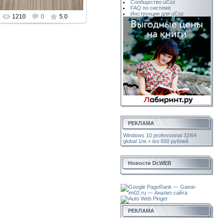
Сообщество uCoz
FAQ по системе
Инструкции для uCoz
1210
0
5.0
РЕКЛАМА
Windows 10 professional 32/64
global 1пк + iso 650 рублей
Новости Dr.WEB
РЕКЛАМА