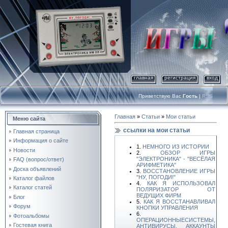
главная
регистрация
вход
Приветствую Вас
Гость
|
RSS
Главная
»
Статьи
»
Мои статьи
Меню сайта
ссылки на мои статьи
Главная страница
Информация о сайте
1.
НЕМНОГО ИЗ ИСТОРИИ
Новости
2.
ОБЗОР ИГРЫ
"ЭЛЕКТРОНИКА" - "ВЕСЁЛАЯ
FAQ (вопрос/ответ)
АРИФМЕТИКА"
Доска объявлений
3.
ВОССТАНОВЛЕНИЕ ИГРЫ
"НУ, ПОГОДИ!"
Каталог файлов
4.
КАК Я ИСПОЛЬЗОВАЛ
Каталог статей
ПОЛЯРИЗАТОР ОТ
ВЕДУЩИХ ФИРМ
Блог
5.
КАК Я ВОССТАНАВЛИВАЛ
Форум
КНОПКИ УПРАВЛЕНИЯ
6.
Фотоальбомы
ОПЕРАЦИОННЫЕСИСТЕМЫ,
Гостевая книга
АНТИВИРУСЫ, АККАУНТЫ