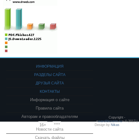
ИНФОРМАЦИЯ
РАЗДЕЛЫ САЙТА
ДРУЗЬЯ САЙТА
КОНТАКТЫ
Информация о сайте
Правила сайта
Авторам и правообладателям
Copyright -
«
warofdezarm.ru
» © 2017 |
16+
****
Design by
Nikas
Новости сайта
Скачать файлы