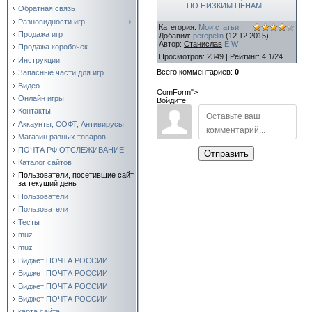
ПО НИЗКИМ ЦЕНАМ
Обратная связь
Разновидности игр
Категория
:
Мои статьи
|
Продажа игр
Добавил
:
perepelin
(12.12.2015)
|
Автор
:
Станислав
E
W
Продажа коробочек
Просмотров
:
2349
|
Рейтинг
:
4.1
/
24
Инструкции
Всего комментариев
:
0
Запасные части для игр
Видео
ComForm">
Онлайн игры
Войдите:
Контакты
Аккаунты, СОФТ, Антивирусы
Магазин разных товаров
ПОЧТА РФ ОТСЛЕЖИВАНИЕ
Отправить
Каталог сайтов
Пользователи, посетившие сайт
за текущий день
Пользователи
Пользователи
Тесты
muz
muz
Виджет ПОЧТА РОССИИ
Виджет ПОЧТА РОССИИ
Виджет ПОЧТА РОССИИ
Виджет ПОЧТА РОССИИ
карта сайта