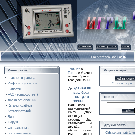
главная
регистрация
вход
Приветствую Вас
Гость
Главная
»
Меню сайта
Форма входа
Тесты
» Удачен
ли ваш брак -
Главная страница
войти через 
тест для жены
Старая форма
Информация о сайте
Удачен ли
Новости
ваш брак -
FAQ (вопрос/ответ)
тест для
Поиск
Доска объявлений
жены
Ваш брак —
Каталог файлов
равноправный
Каталог статей
союз двух
любящих
Блог
сердец. Вас
Форум
связывают и
Друзья сайта
дружба, и
Фотоальбомы
общие цели.
Официальный бло
Гостевая книга
Вы много