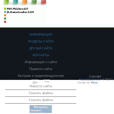
ИНФОРМАЦИЯ
РАЗДЕЛЫ САЙТА
ДРУЗЬЯ САЙТА
КОНТАКТЫ
Информация о сайте
Правила сайта
Авторам и правообладателям
Copyright -
«
warofdezarm.ru
» © 2017 |
16+
****
Design by
Nikas
Новости сайта
Скачать файлы
Скачать файлы