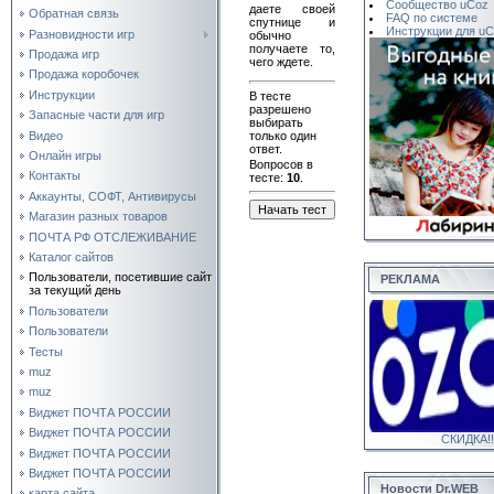
Сообщество uCoz
даете своей
Обратная связь
FAQ по системе
спутнице и
Инструкции для u
Разновидности игр
обычно
получаете то,
Продажа игр
чего ждете.
Продажа коробочек
Инструкции
В тесте
разрешено
Запасные части для игр
выбирать
Видео
только один
ответ.
Онлайн игры
Вопросов в
Контакты
тесте:
10
.
Аккаунты, СОФТ, Антивирусы
Магазин разных товаров
ПОЧТА РФ ОТСЛЕЖИВАНИЕ
Каталог сайтов
Пользователи, посетившие сайт
РЕКЛАМА
за текущий день
Пользователи
Пользователи
Тесты
muz
muz
Виджет ПОЧТА РОССИИ
Виджет ПОЧТА РОССИИ
СКИДКА!!
Виджет ПОЧТА РОССИИ
Виджет ПОЧТА РОССИИ
Новости Dr.WEB
карта сайта