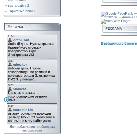
карта сайта 2
Тарифные планы
Мини-чат
РЕКЛАМА
В избранном у
0
польз
Для добавления необходима
авторизация