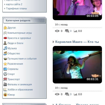
карта сайта 2
Тарифные планы
00:03:05
Категории раздела
10 г. назад
Другое
0
0
0.0
Компьютерные игры
Красота и здоровье
Корнелия Манго — Кто ты
Люди и блоги
Музыка
Общество
Путешествия и события
Развлечения
Сериалы
Спорт
00:03:31
Транспорт
Фильмы и анимация
10 г. назад
Хобби и образование
0
0
0.0
Юмор
А-Студио — Просто дождь