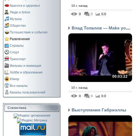
Красота и здоровье
10 г. назад
Люди и блоги
0
0
0.0
Музыка
Общество
Влад Топалов — Make you...
Путешествия и события
Развлечения
Сериалы
Спорт
Транспорт
Фильмы и анимация
Хобби и образование
00:03:22
Юмор
Все каналы
10 г. назад
Каналы пользователей
0
0
0.0
Статистика
Выступление Габриэллы