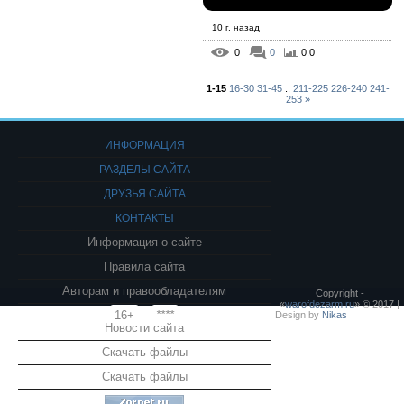
10 г. назад
0
0
0.0
1-15
16-30
31-45
..
211-225
226-240
241-
253
»
ИНФОРМАЦИЯ
РАЗДЕЛЫ САЙТА
ДРУЗЬЯ САЙТА
КОНТАКТЫ
Информация о сайте
Правила сайта
Авторам и правообладателям
Copyright -
«
warofdezarm.ru
» © 2017 |
16+
****
Design by
Nikas
Новости сайта
Скачать файлы
Скачать файлы