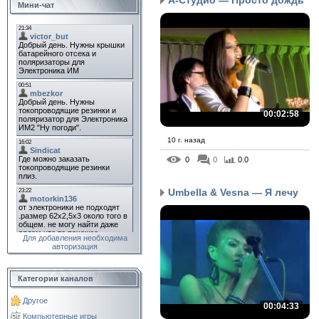
Мини-чат
00:02:58
10 г. назад
0
0
0.0
Umbella & Vesna — Я лечу
Для добавления необходима
авторизация
Категории каналов
Другое
00:04:33
Компьютерные игры