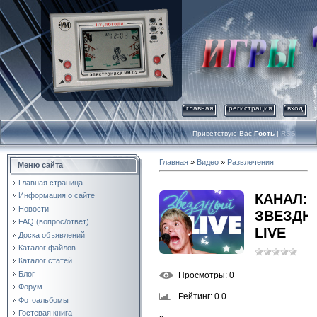
главная
регистрация
вход
Приветствую Вас
Гость
|
RSS
Главная
»
Видео
»
Развлечения
Меню сайта
Главная страница
КАНАЛ:
Информация о сайте
Новости
ЗВЕЗДН
FAQ (вопрос/ответ)
LIVE
Доска объявлений
Каталог файлов
Каталог статей
Блог
Просмотры
: 0
Форум
Рейтинг
: 0.0
Фотоальбомы
Гостевая книга