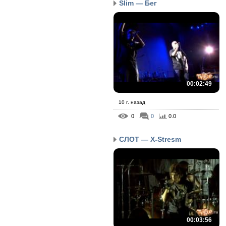
Slim — Бег
00:02:49
10 г. назад
0
0
0.0
СЛОТ — X-Stresm
00:03:56