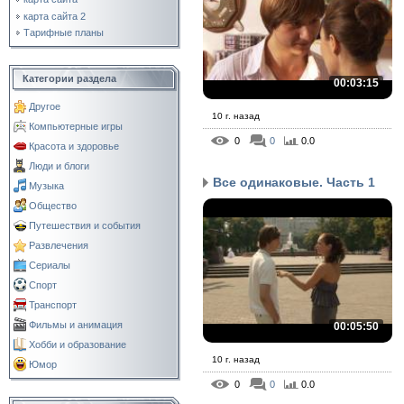
карта сайта 2
Тарифные планы
Категории раздела
00:03:15
Другое
10 г. назад
Компьютерные игры
0
0
0.0
Красота и здоровье
Люди и блоги
Все одинаковые. Часть 1
Музыка
Общество
Путешествия и события
Развлечения
Сериалы
Спорт
Транспорт
Фильмы и анимация
00:05:50
Хобби и образование
10 г. назад
Юмор
0
0
0.0