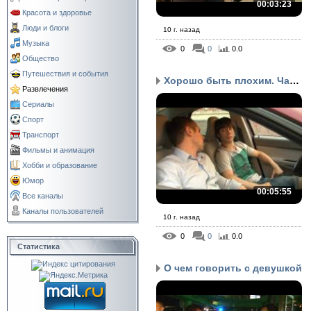
00:03:23
Красота и здоровье
Люди и блоги
10 г. назад
Музыка
0
0
0.0
Общество
Путешествия и события
Хорошо быть плохим. Час...
Развлечения
Сериалы
Спорт
Транспорт
Фильмы и анимация
Хобби и образование
Юмор
00:05:55
Все каналы
Каналы пользователей
10 г. назад
0
0
0.0
Статистика
О чем говорить с девушкой