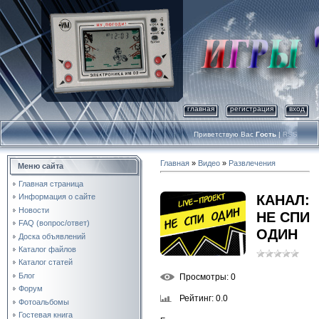
главная
регистрация
вход
Приветствую Вас
Гость
|
RSS
Главная
»
Видео
»
Развлечения
Меню сайта
Главная страница
КАНАЛ:
Информация о сайте
Новости
НЕ СПИ
FAQ (вопрос/ответ)
ОДИН
Доска объявлений
Каталог файлов
Каталог статей
Блог
Просмотры
: 0
Форум
Рейтинг
: 0.0
Фотоальбомы
Гостевая книга