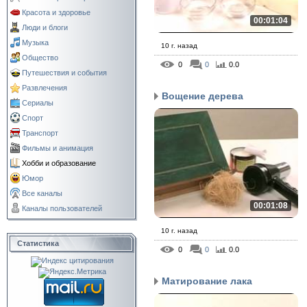
Красота и здоровье
00:01:04
Люди и блоги
Музыка
10 г. назад
Общество
0
0
0.0
Путешествия и события
Развлечения
Вощение дерева
Сериалы
Спорт
Транспорт
Фильмы и анимация
Хобби и образование
Юмор
Все каналы
00:01:08
Каналы пользователей
10 г. назад
Статистика
0
0
0.0
Матирование лака