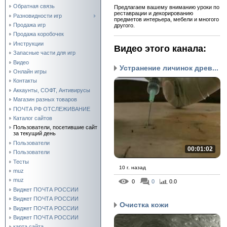
Обратная связь
Предлагаем вашему вниманию уроки по
реставрации и декорированию
Разновидности игр
предметов интерьера, мебели и многого
Продажа игр
другого.
Продажа коробочек
Инструкции
Видео этого канала
:
Запасные части для игр
Видео
Устранение личинок древ...
Онлайн игры
Контакты
Аккаунты, СОФТ, Антивирусы
Магазин разных товаров
ПОЧТА РФ ОТСЛЕЖИВАНИЕ
Каталог сайтов
Пользователи, посетившие сайт
за текущий день
Пользователи
00:01:02
Пользователи
Тесты
10 г. назад
muz
muz
0
0
0.0
Виджет ПОЧТА РОССИИ
Виджет ПОЧТА РОССИИ
Очистка кожи
Виджет ПОЧТА РОССИИ
Виджет ПОЧТА РОССИИ
карта сайта