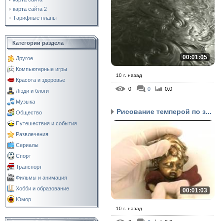
карта сайта 2
Тарифные планы
Категории раздела
00:01:05
Другое
Компьютерные игры
10 г. назад
Красота и здоровье
0
0
0.0
Люди и блоги
Музыка
Рисование темперой по з...
Общество
Путешествия и события
Развлечения
Сериалы
Спорт
Транспорт
Фильмы и анимация
Хобби и образование
00:01:03
Юмор
10 г. назад