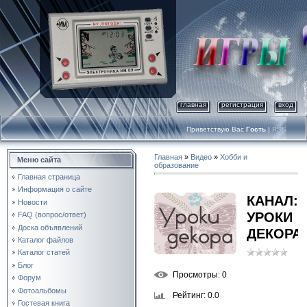
главная
регистрация
вход
Приветствую Вас
Гость
|
RSS
Главная
»
Видео
»
Хобби и
Меню сайта
образование
Главная страница
Информация о сайте
КАНАЛ:
Новости
УРОКИ
FAQ (вопрос/ответ)
Доска объявлений
ДЕКОРА
Каталог файлов
Каталог статей
Блог
Просмотры
: 0
Форум
Фотоальбомы
Рейтинг
: 0.0
Гостевая книга