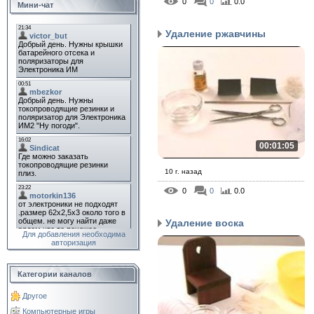
0
0
0.0
Мини-чат
Удаление ржавчины
00:01:05
10 г. назад
0
0
0.0
Удаление воска
Для добавления необходима
авторизация
Категории каналов
Другое
Компьютерные игры