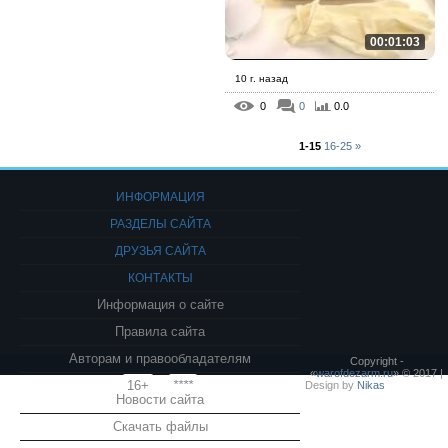
00:01:03
10 г. назад
0
0
0.0
1-15
16-25
»
ИНФОРМАЦИЯ
РАЗДЕЛЫ САЙТА
ДРУЗЬЯ САЙТА
КОНТАКТЫ
Информация о сайте
Правила сайта
Авторам и правообладателям
Copyright -
«
warofdezarm.ru
» © 2017 |
16+
****
Design by
Nikas
Новости сайта
Скачать файлы