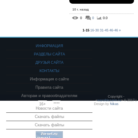
10 г. назад
0
0
0.0
1-15
16-30
31-45
46-46
»
ИНФОРМАЦИЯ
РАЗДЕЛЫ САЙТА
ДРУЗЬЯ САЙТА
КОНТАКТЫ
Информация о сайте
Правила сайта
Авторам и правообладателям
Copyright -
«
warofdezarm.ru
» © 2017 |
16+
****
Design by
Nikas
Новости сайта
Скачать файлы
Скачать файлы