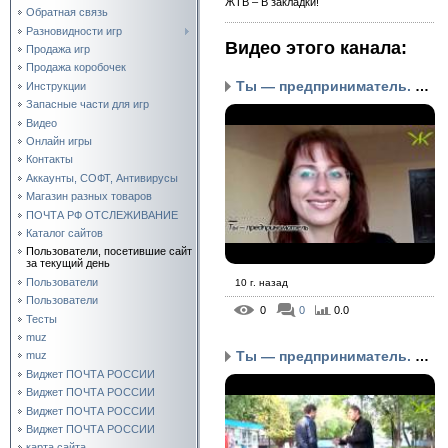
ЖТВ – В закладки!
Обратная связь
Разновидности игр
Видео этого канала
:
Продажа игр
Продажа коробочек
Ты — предприниматель. Ч...
Инструкции
Запасные части для игр
Видео
Онлайн игры
Контакты
Аккаунты, СОФТ, Антивирусы
Магазин разных товаров
ПОЧТА РФ ОТСЛЕЖИВАНИЕ
Каталог сайтов
Пользователи, посетившие сайт
за текущий день
Пользователи
10 г. назад
Пользователи
0
0
0.0
Тесты
muz
Ты — предприниматель. Ч...
muz
Виджет ПОЧТА РОССИИ
Виджет ПОЧТА РОССИИ
Виджет ПОЧТА РОССИИ
Виджет ПОЧТА РОССИИ
карта сайта