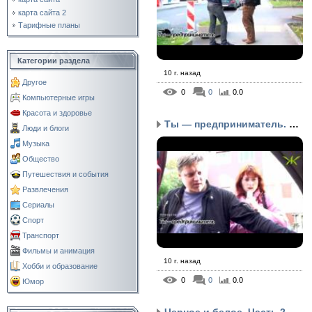
карта сайта 2
Тарифные планы
Категории раздела
10 г. назад
Другое
0
0
0.0
Компьютерные игры
Красота и здоровье
Ты — предприниматель. Ч...
Люди и блоги
Музыка
Общество
Путешествия и события
Развлечения
Сериалы
Спорт
Транспорт
Фильмы и анимация
10 г. назад
Хобби и образование
0
0
0.0
Юмор
Черное и белое. Часть 2