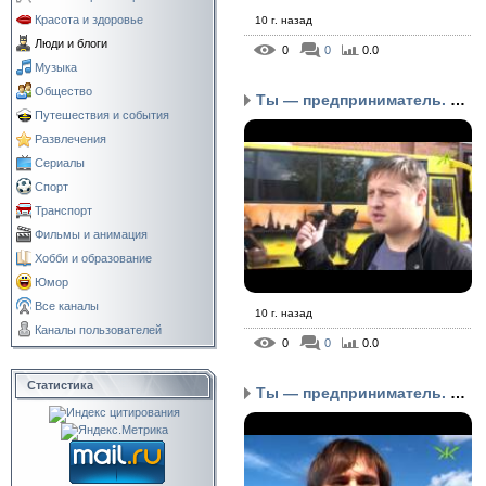
Красота и здоровье
10 г. назад
Люди и блоги
0
0
0.0
Музыка
Общество
Ты — предприниматель. Ч...
Путешествия и события
Развлечения
Сериалы
Спорт
Транспорт
Фильмы и анимация
Хобби и образование
Юмор
Все каналы
10 г. назад
Каналы пользователей
0
0
0.0
Статистика
Ты — предприниматель. Ч...