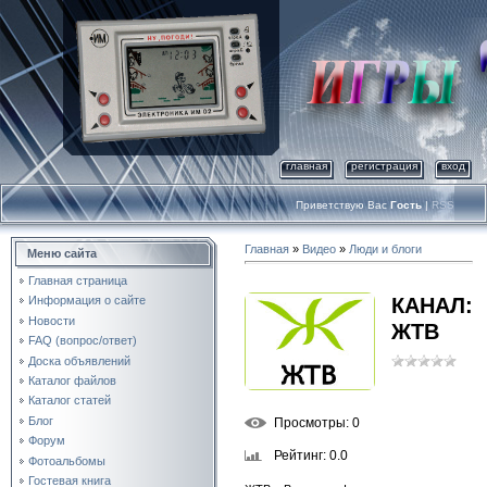
главная
регистрация
вход
Приветствую Вас
Гость
|
RSS
Главная
»
Видео
»
Люди и блоги
Меню сайта
Главная страница
КАНАЛ:
Информация о сайте
Новости
ЖТВ
FAQ (вопрос/ответ)
Доска объявлений
Каталог файлов
Каталог статей
Блог
Просмотры
: 0
Форум
Рейтинг
: 0.0
Фотоальбомы
Гостевая книга