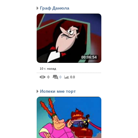
Граф Данюла
00:06:54
10 г. назад
0
0
0.0
Испеки мне торт