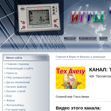
главная
регистрация
вход
Главная
»
Видео
»
Фильмы и анимация
Меню сайта
Главная страница
КАНАЛ: 
Информация о сайте
Новости
Просмотр
FAQ (вопрос/ответ)
Доска объявлений
Каталог файлов
Каталог статей
Блог
Озорной мир Тэкса Авери.
Форум
Фотоальбомы
Видео этого канала
:
Гостевая книга