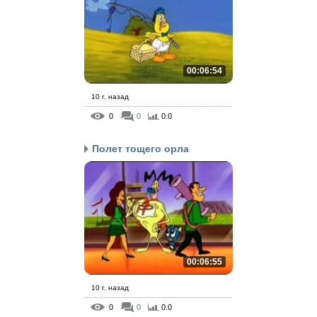
00:06:54
10 г. назад
0
0
0.0
Полет тощего орла
00:06:55
10 г. назад
0
0
0.0