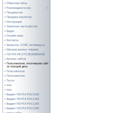
Обратная связь
Разновидности игр
Продажа игр
Продажа коробочек
Инструкции
Запасные части для игр
Видео
Онлайн игры
Контакты
Аккаунты, СОФТ, Антивирусы
Магазин разных товаров
ПОЧТА РФ ОТСЛЕЖИВАНИЕ
Каталог сайтов
Пользователи, посетившие сайт
за текущий день
Пользователи
Пользователи
Тесты
muz
muz
Виджет ПОЧТА РОССИИ
Виджет ПОЧТА РОССИИ
Виджет ПОЧТА РОССИИ
Виджет ПОЧТА РОССИИ
карта сайта