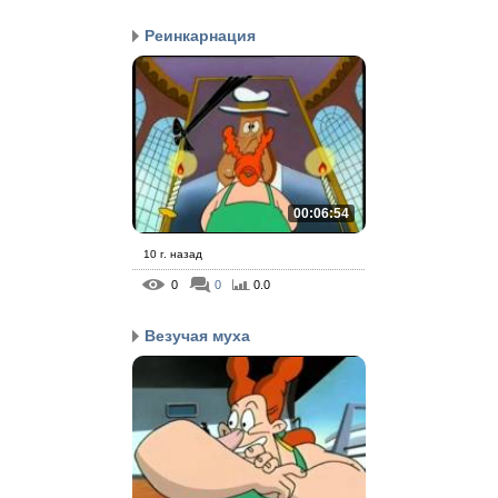
Реинкарнация
00:06:54
10 г. назад
0
0
0.0
Везучая муха