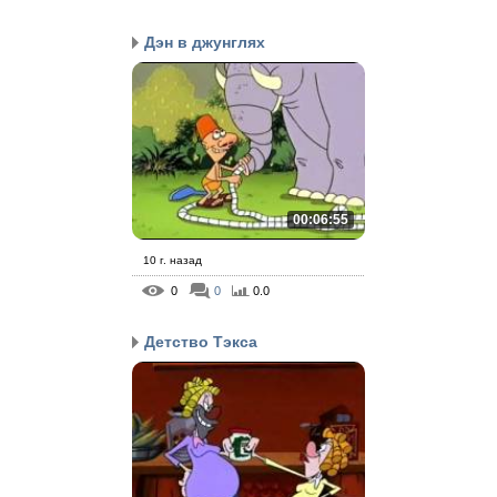
Дэн в джунглях
00:06:55
10 г. назад
0
0
0.0
Детство Тэкса