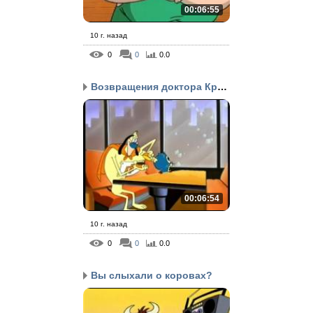
00:06:55
10 г. назад
0
0
0.0
Возвращения доктора Кра...
00:06:54
10 г. назад
0
0
0.0
Вы слыхали о коровах?