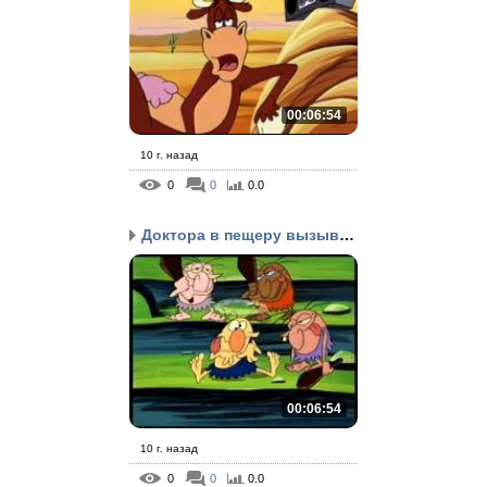
00:06:54
10 г. назад
0
0
0.0
Доктора в пещеру вызыва...
00:06:54
10 г. назад
0
0
0.0