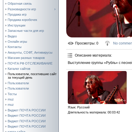
Обратная связь
Разновидности игр
Продажа игр
Продажа коробочек
Инструкции
Запасные части для игр
Видео
Онлайн игры
Просмотры
: 0
No commen
Контакты
Аккаунты, СОФТ, Антивирусы
Описание материала
:
Магазин разных товаров
Выступление группы «Рубль» с песне
ПОЧТА РФ ОТСЛЕЖИВАНИЕ
Каталог сайтов
Пользователи, посетившие сайт
за текущий день
Пользователи
Пользователи
Тесты
muz
muz
Язык
: Русский
Виджет ПОЧТА РОССИИ
Длительность материала
: 00:03:42
Виджет ПОЧТА РОССИИ
Виджет ПОЧТА РОССИИ
Виджет ПОЧТА РОССИИ
карта сайта