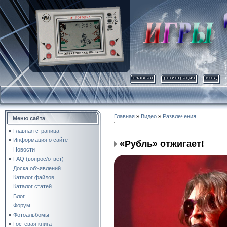
главная
регистрация
вход
Главная
»
Видео
»
Развлечения
Меню сайта
Главная страница
Информация о сайте
«Рубль» отжигает!
Новости
FAQ (вопрос/ответ)
Доска объявлений
Каталог файлов
Каталог статей
Блог
Форум
Фотоальбомы
Гостевая книга