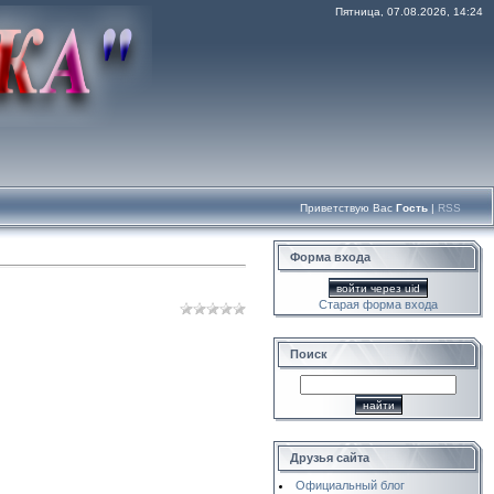
Пятница, 07.08.2026, 14:24
Приветствую Вас
Гость
|
RSS
Форма входа
войти через uid
Старая форма входа
Поиск
Друзья сайта
Официальный блог