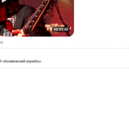
00:03:42
ts
й «Космический корабль».