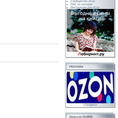
Сообщество uCoz
FAQ по системе
Инструкции для uCoz
РЕКЛАМА
СКИДКА!!!
Новости Dr.WEB