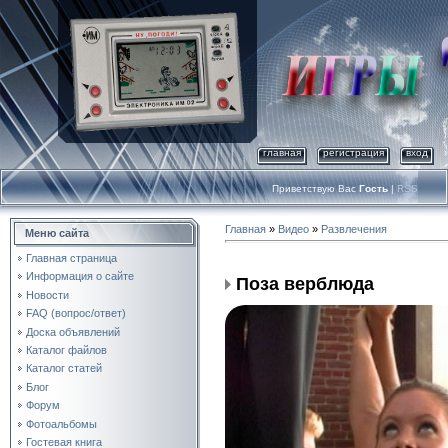
главная
регистрация
вход
Приветствую Вас
Гость
|
RSS
Главная
»
Видео
»
Развлечения
Меню сайта
Главная страница
Информация о сайте
Поза верблюда
Новости
FAQ (вопрос/ответ)
Доска объявлений
Каталог файлов
Каталог статей
Блог
Форум
Фотоальбомы
Гостевая книга