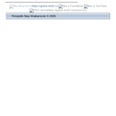
https://game-im02.ru
https://game-im02.ru/news/rss/
Perepelin Stas Khabarovsk © 2026