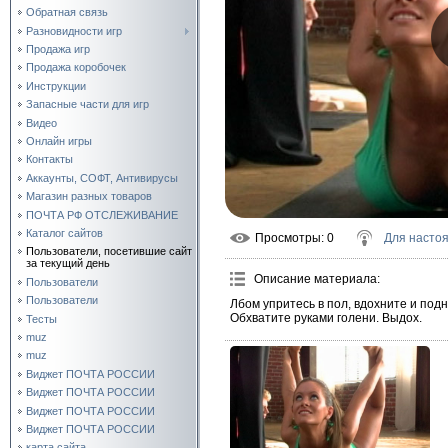
Обратная связь
Разновидности игр
Продажа игр
Продажа коробочек
Инструкции
Запасные части для игр
Видео
Онлайн игры
Контакты
Аккаунты, СОФТ, Антивирусы
Магазин разных товаров
ПОЧТА РФ ОТСЛЕЖИВАНИЕ
Каталог сайтов
Просмотры
: 0
Для насто
Пользователи, посетившие сайт
за текущий день
Описание материала
:
Пользователи
Пользователи
Лбом упритесь в пол, вдохните и подн
Обхватите руками голени. Выдох.
Тесты
muz
muz
Виджет ПОЧТА РОССИИ
Виджет ПОЧТА РОССИИ
Виджет ПОЧТА РОССИИ
Виджет ПОЧТА РОССИИ
карта сайта