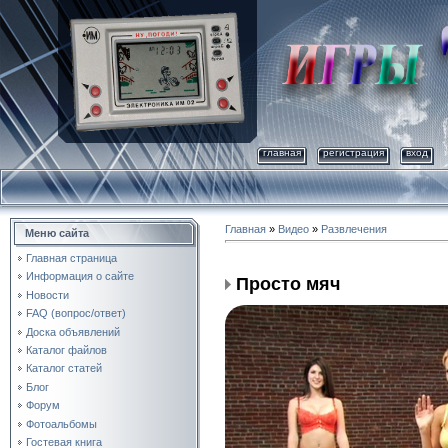
главная
регистрация
вход
Главная
»
Видео
»
Развлечения
Меню сайта
Главная страница
Информация о сайте
Просто мяч
Новости
FAQ (вопрос/ответ)
Доска объявлений
Каталог файлов
Каталог статей
Блог
Форум
Фотоальбомы
Гостевая книга