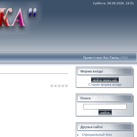
Суббота, 08.08.2026, 19:51
Приветствую Вас
Гость
|
RSS
Форма входа
войти через uid
Старая форма входа
Поиск
Друзья сайта
Официальный блог