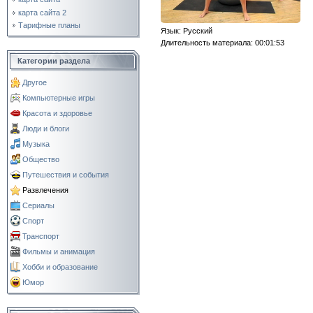
карта сайта 2
Тарифные планы
Язык
: Русский
Длительность материала
: 00:01:53
Категории раздела
Другое
Компьютерные игры
Красота и здоровье
Люди и блоги
Музыка
Общество
Путешествия и события
Развлечения
Сериалы
Спорт
Транспорт
Фильмы и анимация
Хобби и образование
Юмор