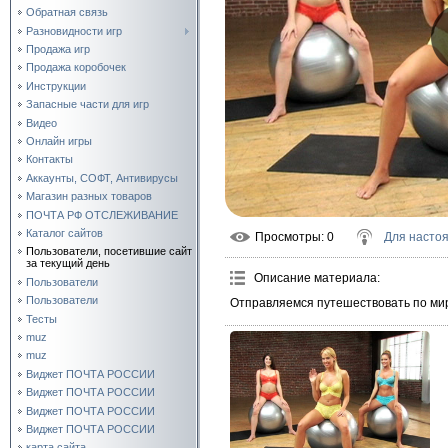
Обратная связь
Разновидности игр
Продажа игр
Продажа коробочек
Инструкции
Запасные части для игр
Видео
Онлайн игры
Контакты
Аккаунты, СОФТ, Антивирусы
Магазин разных товаров
ПОЧТА РФ ОТСЛЕЖИВАНИЕ
Каталог сайтов
Просмотры
: 0
Для насто
Пользователи, посетившие сайт
за текущий день
Описание материала
:
Пользователи
Пользователи
Отправляемся путешествовать по мир
Тесты
muz
muz
Виджет ПОЧТА РОССИИ
Виджет ПОЧТА РОССИИ
Виджет ПОЧТА РОССИИ
Виджет ПОЧТА РОССИИ
карта сайта