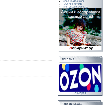
Сообщество uCoz
FAQ по системе
Инструкции для uCoz
РЕКЛАМА
СКИДКА!!!
Новости Dr.WEB