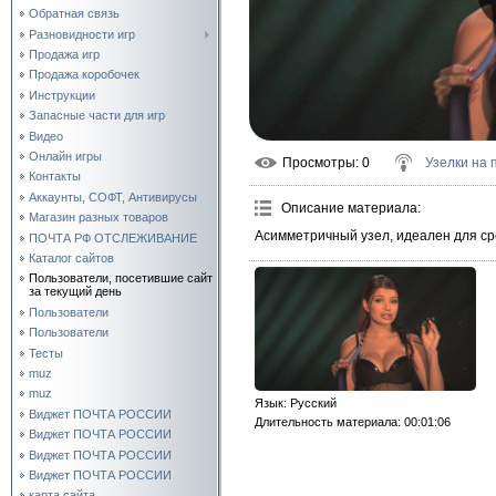
Обратная связь
Разновидности игр
Продажа игр
Продажа коробочек
Инструкции
Запасные части для игр
Видео
Онлайн игры
Просмотры
: 0
Узелки на 
Контакты
Аккаунты, СОФТ, Антивирусы
Описание материала
:
Магазин разных товаров
Асимметричный узел, идеален для ср
ПОЧТА РФ ОТСЛЕЖИВАНИЕ
Каталог сайтов
Пользователи, посетившие сайт
за текущий день
Пользователи
Пользователи
Тесты
muz
muz
Язык
: Русский
Виджет ПОЧТА РОССИИ
Длительность материала
: 00:01:06
Виджет ПОЧТА РОССИИ
Виджет ПОЧТА РОССИИ
Виджет ПОЧТА РОССИИ
карта сайта