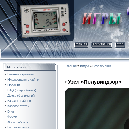
главная
регистрация
вход
Главная
»
Видео
»
Развлечения
Меню сайта
Главная страница
Информация о сайте
Узел «Полувиндзор»
Новости
FAQ (вопрос/ответ)
Доска объявлений
Каталог файлов
Каталог статей
Блог
Форум
Фотоальбомы
Гостевая книга