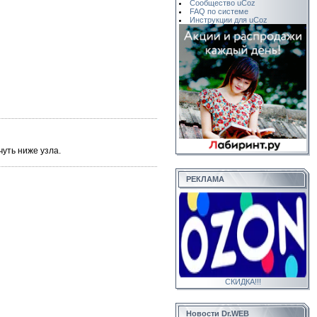
Сообщество uCoz
FAQ по системе
Инструкции для uCoz
уть ниже узла.
РЕКЛАМА
СКИДКА!!!
Новости Dr.WEB