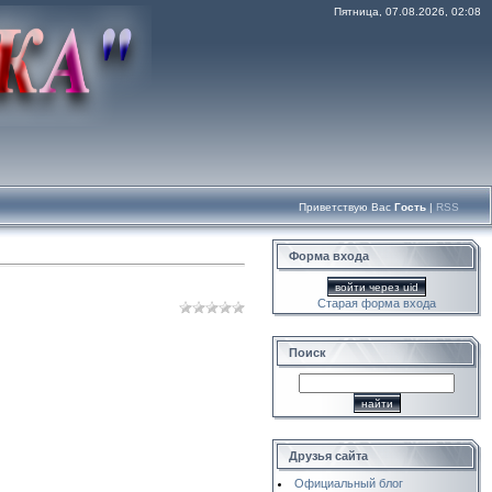
Пятница, 07.08.2026, 02:08
Приветствую Вас
Гость
|
RSS
Форма входа
войти через uid
Старая форма входа
Поиск
Друзья сайта
Официальный блог