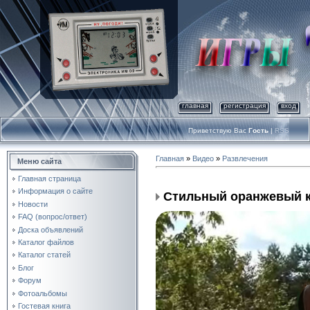
главная
регистрация
вход
Приветствую Вас
Гость
|
RSS
Главная
»
Видео
»
Развлечения
Меню сайта
Главная страница
Информация о сайте
Стильный оранжевый 
Новости
FAQ (вопрос/ответ)
Доска объявлений
Каталог файлов
Каталог статей
Блог
Форум
Фотоальбомы
Гостевая книга