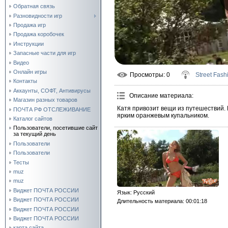
Обратная связь
Разновидности игр
Продажа игр
Продажа коробочек
Инструкции
Запасные части для игр
Видео
Онлайн игры
Просмотры
: 0
Street Fas
Контакты
Аккаунты, СОФТ, Антивирусы
Описание материала
:
Магазин разных товаров
Катя привозит вещи из путешествий.
ПОЧТА РФ ОТСЛЕЖИВАНИЕ
ярким оранжевым купальником.
Каталог сайтов
Пользователи, посетившие сайт
за текущий день
Пользователи
Пользователи
Тесты
muz
muz
Виджет ПОЧТА РОССИИ
Язык
: Русский
Виджет ПОЧТА РОССИИ
Длительность материала
: 00:01:18
Виджет ПОЧТА РОССИИ
Виджет ПОЧТА РОССИИ
карта сайта