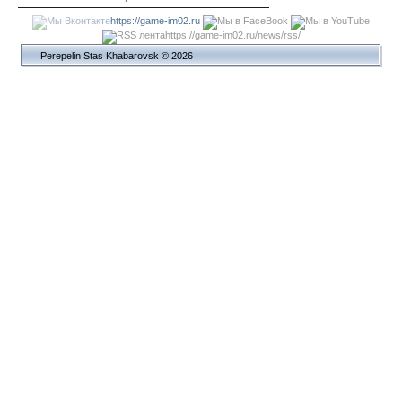
https://game-im02.ru
https://game-im02.ru/news/rss/
Perepelin Stas Khabarovsk © 2026