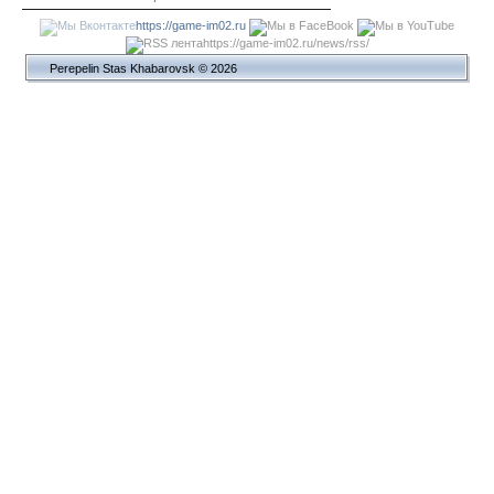
https://game-im02.ru
https://game-im02.ru/news/rss/
Perepelin Stas Khabarovsk © 2026