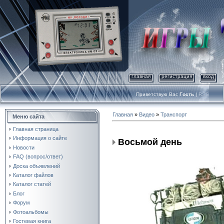
главная
регистрация
вход
Приветствую Вас
Гость
|
RSS
Главная
»
Видео
»
Транспорт
Меню сайта
Главная страница
Информация о сайте
Восьмой день
Новости
FAQ (вопрос/ответ)
Доска объявлений
Каталог файлов
Каталог статей
Блог
Форум
Фотоальбомы
Гостевая книга