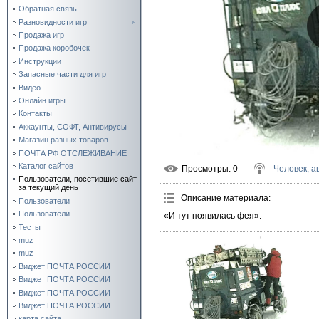
Обратная связь
Разновидности игр
Продажа игр
Продажа коробочек
Инструкции
Запасные части для игр
Видео
Онлайн игры
Контакты
Аккаунты, СОФТ, Антивирусы
Магазин разных товаров
ПОЧТА РФ ОТСЛЕЖИВАНИЕ
Каталог сайтов
Просмотры
: 0
Человек, а
Пользователи, посетившие сайт
за текущий день
Описание материала
:
Пользователи
Пользователи
«И тут появилась фея».
Тесты
muz
muz
Виджет ПОЧТА РОССИИ
Виджет ПОЧТА РОССИИ
Виджет ПОЧТА РОССИИ
Виджет ПОЧТА РОССИИ
карта сайта