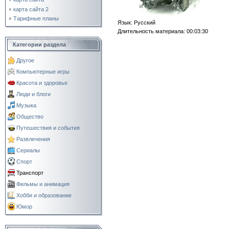
карта сайта 2
Тарифные планы
Язык
: Русский
Длительность материала
: 00:03:30
Категории раздела
Другое
Компьютерные игры
Красота и здоровье
Люди и блоги
Музыка
Общество
Путешествия и события
Развлечения
Сериалы
Спорт
Транспорт
Фильмы и анимация
Хобби и образование
Юмор