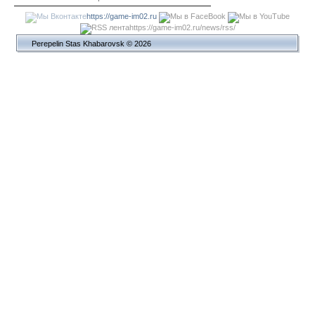
https://game-im02.ru
https://game-im02.ru/news/rss/
Perepelin Stas Khabarovsk © 2026