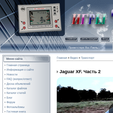
главная
регистрация
вход
Приветствую Вас
Гость
|
RSS
Главная
»
Видео
»
Транспорт
Меню сайта
Главная страница
Информация о сайте
Jaguar XF. Часть 2
Новости
FAQ (вопрос/ответ)
Доска объявлений
Каталог файлов
Каталог статей
Блог
Форум
Фотоальбомы
Гостевая книга