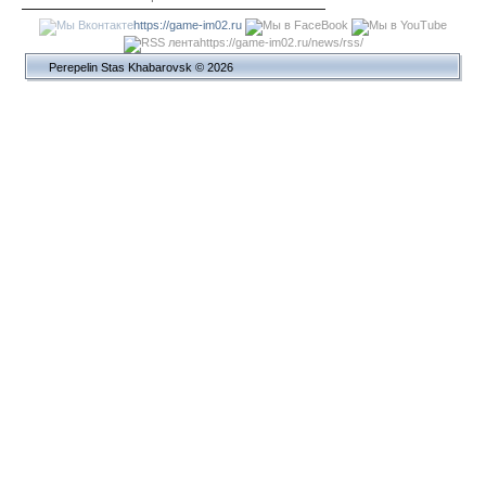
https://game-im02.ru
https://game-im02.ru/news/rss/
Perepelin Stas Khabarovsk © 2026