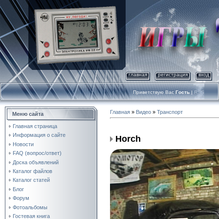
главная
регистрация
вход
Приветствую Вас
Гость
|
RSS
Главная
»
Видео
»
Транспорт
Меню сайта
Главная страница
Информация о сайте
Horch
Новости
FAQ (вопрос/ответ)
Доска объявлений
Каталог файлов
Каталог статей
Блог
Форум
Фотоальбомы
Гостевая книга