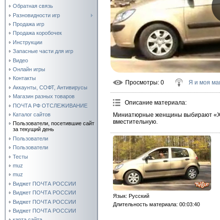
Обратная связь
Разновидности игр
Продажа игр
Продажа коробочек
Инструкции
Запасные части для игр
Видео
Онлайн игры
Контакты
Просмотры
: 0
Я и моя м
Аккаунты, СОФТ, Антивирусы
Магазин разных товаров
Описание материала
:
ПОЧТА РФ ОТСЛЕЖИВАНИЕ
Миниатюрные женщины выбирают «Хю
Каталог сайтов
вместительную.
Пользователи, посетившие сайт
за текущий день
Пользователи
Пользователи
Тесты
muz
muz
Виджет ПОЧТА РОССИИ
Виджет ПОЧТА РОССИИ
Язык
: Русский
Виджет ПОЧТА РОССИИ
Длительность материала
: 00:03:40
Виджет ПОЧТА РОССИИ
карта сайта