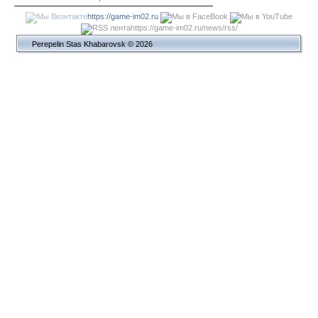
https://game-im02.ru
https://game-im02.ru/news/rss/
Perepelin Stas Khabarovsk © 2026