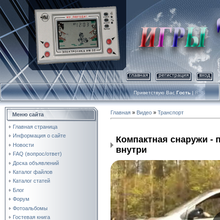
главная
регистрация
вход
Приветствую Вас
Гость
|
RSS
Главная
»
Видео
»
Транспорт
Меню сайта
Главная страница
Информация о сайте
Компактная снаружи - 
Новости
внутри
FAQ (вопрос/ответ)
Доска объявлений
Каталог файлов
Каталог статей
Блог
Форум
Фотоальбомы
Гостевая книга