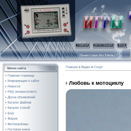
главная
регистрация
вход
Приветствую Вас
Гость
|
RSS
Главная
»
Видео
»
Спорт
Меню сайта
Главная страница
Информация о сайте
Любовь к мотоциклу
Новости
FAQ (вопрос/ответ)
Доска объявлений
Каталог файлов
Каталог статей
Блог
Форум
Фотоальбомы
Гостевая книга