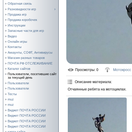
Обратная связь
Разновидности игр
Продажа игр
Продажа коробочек
Инструкции
Запасные части для игр
Видео
Онлайн игры
Контакты
Аккаунты, СОФТ, Антивирусы
Магазин разных товаров
ПОЧТА РФ ОТСЛЕЖИВАНИЕ
Каталог сайтов
Просмотры
: 0
Мотокросс
Пользователи, посетившие сайт
за текущий день
Описание материала
:
Пользователи
Пользователи
Отчаянные ребята на мотоциклах.
Тесты
muz
muz
Виджет ПОЧТА РОССИИ
Виджет ПОЧТА РОССИИ
Виджет ПОЧТА РОССИИ
Виджет ПОЧТА РОССИИ
карта сайта