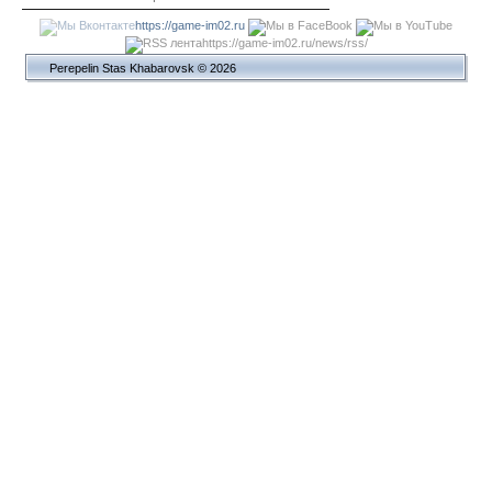
https://game-im02.ru
https://game-im02.ru/news/rss/
Perepelin Stas Khabarovsk © 2026