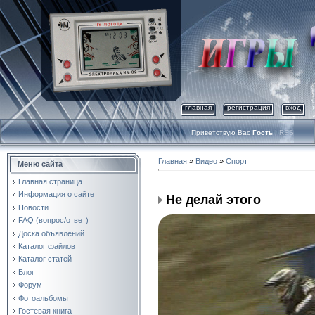
главная
регистрация
вход
Приветствую Вас
Гость
|
RSS
Главная
»
Видео
»
Спорт
Меню сайта
Главная страница
Информация о сайте
Не делай этого
Новости
FAQ (вопрос/ответ)
Доска объявлений
Каталог файлов
Каталог статей
Блог
Форум
Фотоальбомы
Гостевая книга