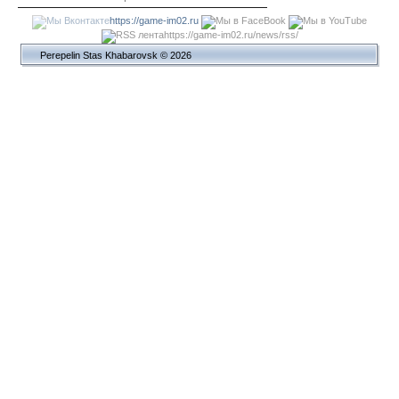
https://game-im02.ru
https://game-im02.ru/news/rss/
Perepelin Stas Khabarovsk © 2026