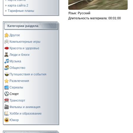
карта сайта 2
Тарифные планы
Язык
: Русский
Длительность материала
: 00:01:00
Категории раздела
Другое
Компьютерные игры
Красота и здоровье
Люди и блоги
Музыка
Общество
Путешествия и события
Развлечения
Сериалы
Спорт
Транспорт
Фильмы и анимация
Хобби и образование
Юмор