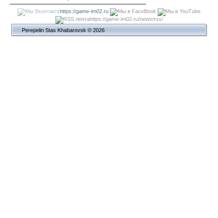
https://game-im02.ru
https://game-im02.ru/news/rss/
Perepelin Stas Khabarovsk © 2026