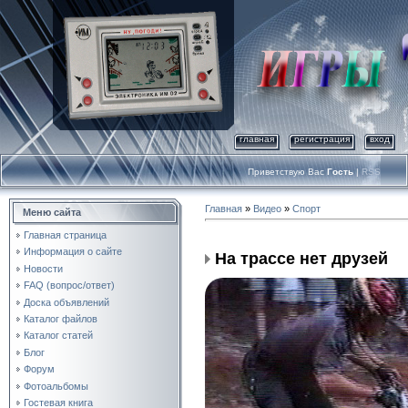
главная
регистрация
вход
Приветствую Вас
Гость
|
RSS
Главная
»
Видео
»
Спорт
Меню сайта
Главная страница
Информация о сайте
На трассе нет друзей
Новости
FAQ (вопрос/ответ)
Доска объявлений
Каталог файлов
Каталог статей
Блог
Форум
Фотоальбомы
Гостевая книга