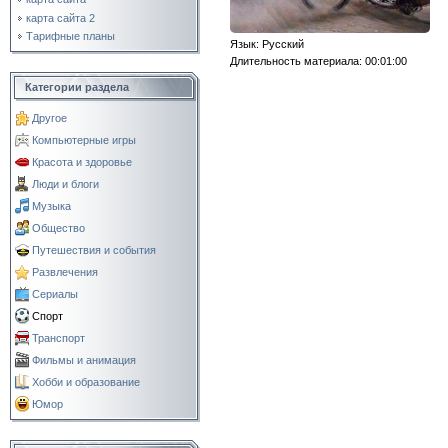
карта сайта 2
Тарифные планы
Язык
: Русский
Длительность материала
: 00:01:00
Категории раздела
Другое
Компьютерные игры
Красота и здоровье
Люди и блоги
Музыка
Общество
Путешествия и события
Развлечения
Сериалы
Спорт
Транспорт
Фильмы и анимация
Хобби и образование
Юмор