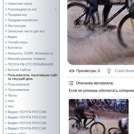
Обратная связь
Разновидности игр
Продажа игр
Продажа коробочек
Инструкции
Запасные части для игр
Видео
Онлайн игры
Контакты
Аккаунты, СОФТ, Антивирусы
Магазин разных товаров
ПОЧТА РФ ОТСЛЕЖИВАНИЕ
Каталог сайтов
Просмотры
: 0
Crash Boo
Пользователи, посетившие сайт
за текущий день
Описание материала
:
Пользователи
Пользователи
Если не успеешь обогнатать соперник
Тесты
muz
muz
Виджет ПОЧТА РОССИИ
Виджет ПОЧТА РОССИИ
Виджет ПОЧТА РОССИИ
Виджет ПОЧТА РОССИИ
карта сайта