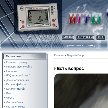
главная
регистрация
вход
Приветствую Вас
Гость
|
RSS
Главная
»
Видео
»
Спорт
Меню сайта
Главная страница
Информация о сайте
Есть вопрос
Новости
FAQ (вопрос/ответ)
Доска объявлений
Каталог файлов
Каталог статей
Блог
Форум
Фотоальбомы
Гостевая книга