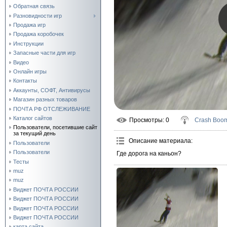
Обратная связь
Разновидности игр
Продажа игр
Продажа коробочек
Инструкции
Запасные части для игр
Видео
Онлайн игры
Контакты
Аккаунты, СОФТ, Антивирусы
Магазин разных товаров
ПОЧТА РФ ОТСЛЕЖИВАНИЕ
Каталог сайтов
Просмотры
: 0
Crash Boo
Пользователи, посетившие сайт
за текущий день
Описание материала
:
Пользователи
Пользователи
Где дорога на каньон?
Тесты
muz
muz
Виджет ПОЧТА РОССИИ
Виджет ПОЧТА РОССИИ
Виджет ПОЧТА РОССИИ
Виджет ПОЧТА РОССИИ
карта сайта