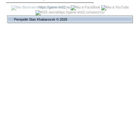
https://game-im02.ru
https://game-im02.ru/news/rss/
Perepelin Stas Khabarovsk © 2026