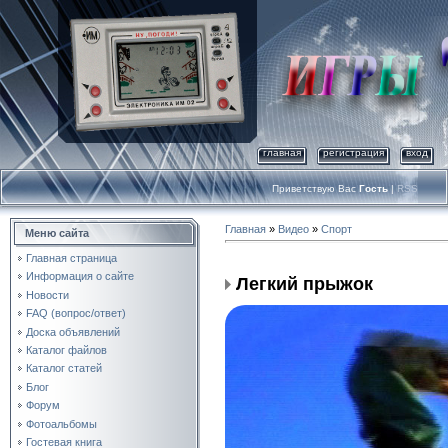
главная
регистрация
вход
Приветствую Вас
Гость
|
RSS
Главная
»
Видео
»
Спорт
Меню сайта
Главная страница
Информация о сайте
Легкий прыжок
Новости
FAQ (вопрос/ответ)
Доска объявлений
Каталог файлов
Каталог статей
Блог
Форум
Фотоальбомы
Гостевая книга