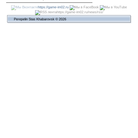
https://game-im02.ru
https://game-im02.ru/news/rss/
Perepelin Stas Khabarovsk © 2026