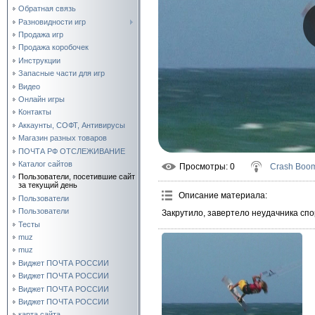
Обратная связь
Разновидности игр
Продажа игр
Продажа коробочек
Инструкции
Запасные части для игр
Видео
Онлайн игры
Контакты
Аккаунты, СОФТ, Антивирусы
Магазин разных товаров
ПОЧТА РФ ОТСЛЕЖИВАНИЕ
Каталог сайтов
Просмотры
: 0
Crash Boo
Пользователи, посетившие сайт
за текущий день
Описание материала
:
Пользователи
Пользователи
Закрутило, завертело неудачника сп
Тесты
muz
muz
Виджет ПОЧТА РОССИИ
Виджет ПОЧТА РОССИИ
Виджет ПОЧТА РОССИИ
Виджет ПОЧТА РОССИИ
карта сайта