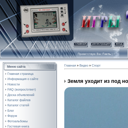
главная
регистрация
вход
Приветствую Вас
Гость
|
RSS
Главная
»
Видео
»
Спорт
Меню сайта
Главная страница
Информация о сайте
Земля уходит из под но
Новости
FAQ (вопрос/ответ)
Доска объявлений
Каталог файлов
Каталог статей
Блог
Форум
Фотоальбомы
Гостевая книга