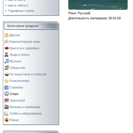
карта сайта 2
Тарифные планы
Язык
: Русский
Длительность материала
: 00:01:00
Категории раздела
Другое
Компьютерные игры
Красота и здоровье
Люди и блоги
Музыка
Общество
Путешествия и события
Развлечения
Сериалы
Спорт
Транспорт
Фильмы и анимация
Хобби и образование
Юмор