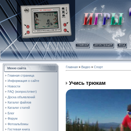
главная
регистрация
вход
Главная
»
Видео
»
Спорт
Меню сайта
Главная страница
Информация о сайте
Учись трюкам
Новости
FAQ (вопрос/ответ)
Доска объявлений
Каталог файлов
Каталог статей
Блог
Форум
Фотоальбомы
Гостевая книга