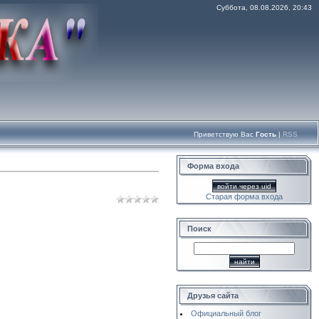
Суббота, 08.08.2026, 20:43
Приветствую Вас
Гость
|
RSS
Форма входа
войти через uid
Старая форма входа
Поиск
Друзья сайта
Официальный блог