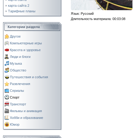
карта сайта 2
Тарифные планы
Язык
: Русский
Длительность материала
: 00:03:08
Категории раздела
Другое
Компьютерные игры
Красота и здоровье
Люди и блоги
Музыка
Общество
Путешествия и события
Развлечения
Сериалы
Спорт
Транспорт
Фильмы и анимация
Хобби и образование
Юмор