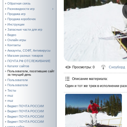
Обратная связь
Разновидности игр
Продажа игр
Продажа коробочек
Инструкции
Запасные части для игр
Видео
Онлайн игры
Контакты
Аккаунты, СОФТ, Антивирусы
Магазин разных товаров
ПОЧТА РФ ОТСЛЕЖИВАНИЕ
Каталог сайтов
Просмотры
: 0
Сноуборд
Пользователи, посетившие сайт
за текущий день
Описание материала
:
Пользователи
Пользователи
Один и тот же трюк в исполнении ра
Тесты
muz
muz
Виджет ПОЧТА РОССИИ
Виджет ПОЧТА РОССИИ
Виджет ПОЧТА РОССИИ
Виджет ПОЧТА РОССИИ
карта сайта