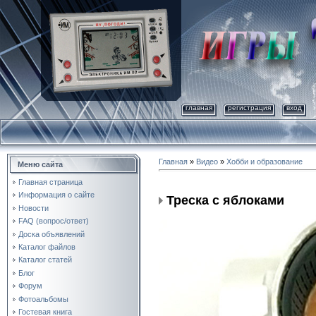
главная
регистрация
вход
Главная
»
Видео
»
Хобби и образование
Меню сайта
Главная страница
Информация о сайте
Треска с яблоками
Новости
FAQ (вопрос/ответ)
Доска объявлений
Каталог файлов
Каталог статей
Блог
Форум
Фотоальбомы
Гостевая книга