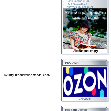
Сообщество uCoz
FAQ по системе
Инструкции для uCoz
РЕКЛАМА
— 1/2 штуки;оливковое масло, соль,
СКИДКА!!!
Новости Dr.WEB