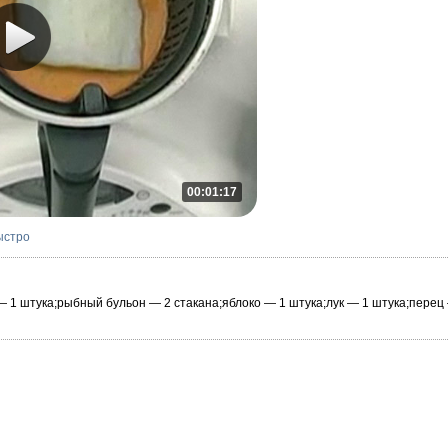
00:01:17
ыстро
— 1 штука;рыбный бульон — 2 стакана;яблоко — 1 штука;лук — 1 штука;перец 