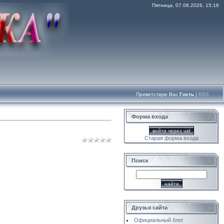
Пятница, 07.08.2026, 15:16
Приветствую Вас
Гость
|
RSS
Форма входа
войти через uid
Старая форма входа
Поиск
Друзья сайта
Официальный блог