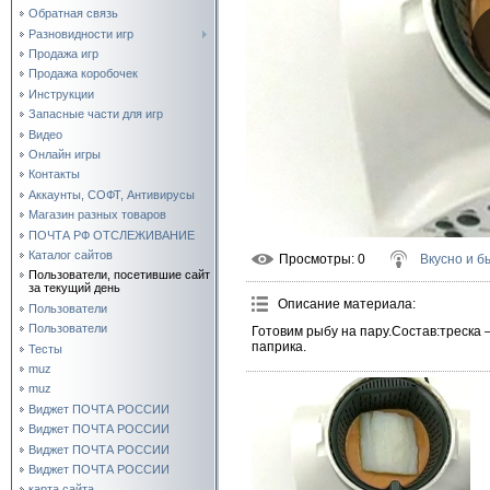
Обратная связь
Разновидности игр
Продажа игр
Продажа коробочек
Инструкции
Запасные части для игр
Видео
Онлайн игры
Контакты
Аккаунты, СОФТ, Антивирусы
Магазин разных товаров
ПОЧТА РФ ОТСЛЕЖИВАНИЕ
Каталог сайтов
Просмотры
: 0
Вкусно и б
Пользователи, посетившие сайт
за текущий день
Описание материала
:
Пользователи
Пользователи
Готовим рыбу на пару.Состав:треска 
паприка.
Тесты
muz
muz
Виджет ПОЧТА РОССИИ
Виджет ПОЧТА РОССИИ
Виджет ПОЧТА РОССИИ
Виджет ПОЧТА РОССИИ
карта сайта