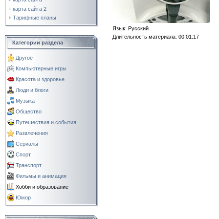
карта сайта 2
Тарифные планы
Язык
: Русский
Длительность материала
: 00:01:17
Категории раздела
Другое
Компьютерные игры
Красота и здоровье
Люди и блоги
Музыка
Общество
Путешествия и события
Развлечения
Сериалы
Спорт
Транспорт
Фильмы и анимация
Хобби и образование
Юмор