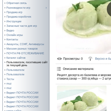
Обратная связь
Разновидности игр
Продажа игр
Продажа коробочек
Инструкции
Запасные части для игр
Видео
Онлайн игры
Контакты
Аккаунты, СОФТ, Антивирусы
Магазин разных товаров
ПОЧТА РФ ОТСЛЕЖИВАНИЕ
Каталог сайтов
Просмотры
: 0
Вкусно и б
Пользователи, посетившие сайт
за текущий день
Описание материала
:
Пользователи
Пользователи
Рецепт десерта из базилика и мороже
стакана;сахар — 300 гр;яйца — 2 штук
Тесты
muz
muz
Виджет ПОЧТА РОССИИ
Виджет ПОЧТА РОССИИ
Виджет ПОЧТА РОССИИ
Виджет ПОЧТА РОССИИ
карта сайта