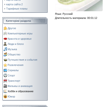
карта сайта 2
Тарифные планы
Язык
: Русский
Длительность материала
: 00:01:12
Категории раздела
Другое
Компьютерные игры
Красота и здоровье
Люди и блоги
Музыка
Общество
Путешествия и события
Развлечения
Сериалы
Спорт
Транспорт
Фильмы и анимация
Хобби и образование
Юмор