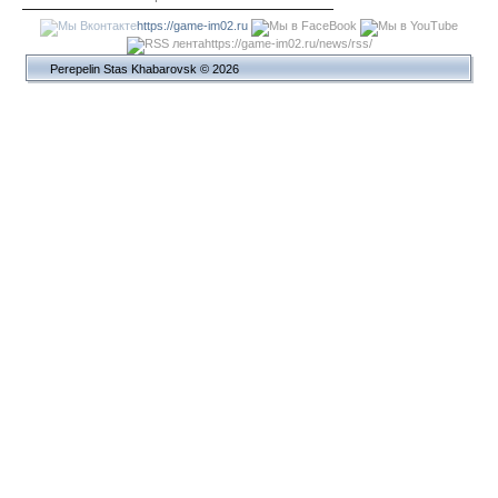
https://game-im02.ru
https://game-im02.ru/news/rss/
Perepelin Stas Khabarovsk © 2026