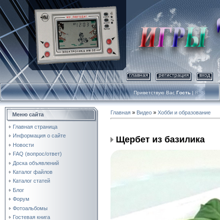
главная
регистрация
вход
Приветствую Вас
Гость
|
RSS
Главная
»
Видео
»
Хобби и образование
Меню сайта
Главная страница
Информация о сайте
Щербет из базилика
Новости
FAQ (вопрос/ответ)
Доска объявлений
Каталог файлов
Каталог статей
Блог
Форум
Фотоальбомы
Гостевая книга