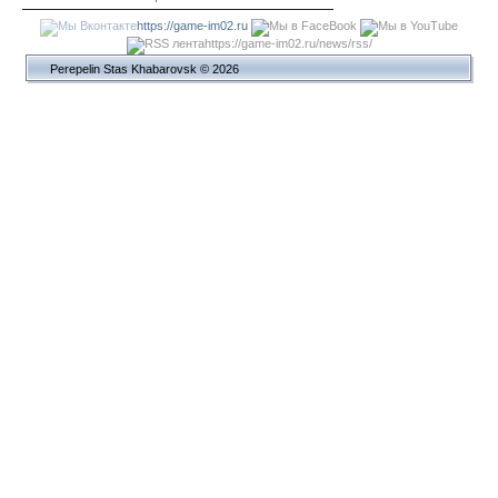
https://game-im02.ru
https://game-im02.ru/news/rss/
Perepelin Stas Khabarovsk © 2026