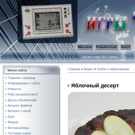
главная
регистрация
вход
Приветствую Вас
Гость
|
RSS
Главная
»
Видео
»
Хобби и образование
Меню сайта
Главная страница
Информация о сайте
Яблочный десерт
Новости
FAQ (вопрос/ответ)
Доска объявлений
Каталог файлов
Каталог статей
Блог
Форум
Фотоальбомы
Гостевая книга