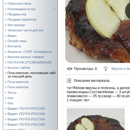
Обратная связь
Разновидности игр
Продажа игр
Продажа коробочек
Инструкции
Запасные части для игр
Видео
Онлайн игры
Контакты
Аккаунты, СОФТ, Антивирусы
Магазин разных товаров
ПОЧТА РФ ОТСЛЕЖИВАНИЕ
Каталог сайтов
Просмотры
: 0
Вкусно и б
Пользователи, посетившие сайт
за текущий день
Описание материала
:
Пользователи
Пользователи
<p>Яблоки вкусны и полезны, а десер
превосходны.Состав:яблоки — 3 шту
Тесты
ложки;масло — 35 гр;сахар — 80 гр;а
muz
1 порция.</p>
muz
Виджет ПОЧТА РОССИИ
Виджет ПОЧТА РОССИИ
Виджет ПОЧТА РОССИИ
Виджет ПОЧТА РОССИИ
карта сайта