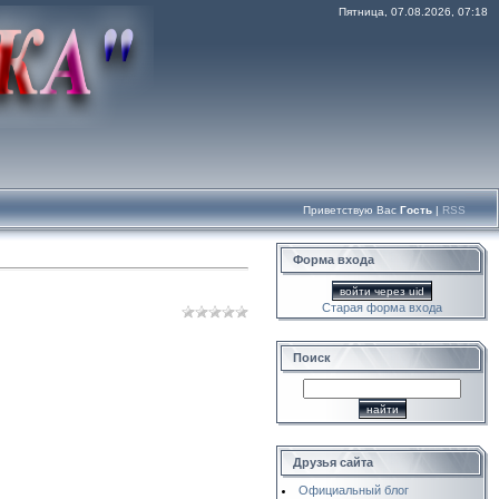
Пятница, 07.08.2026, 07:18
Приветствую Вас
Гость
|
RSS
Форма входа
войти через uid
Старая форма входа
Поиск
Друзья сайта
Официальный блог