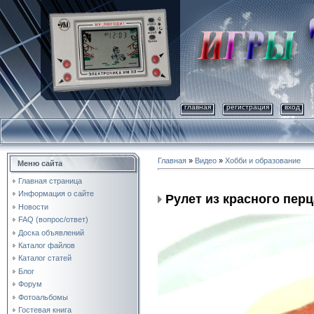
главная
регистрация
вход
Главная
»
Видео
»
Хобби и образование
Меню сайта
Главная страница
Информация о сайте
Рулет из красного перц
Новости
FAQ (вопрос/ответ)
Доска объявлений
Каталог файлов
Каталог статей
Блог
Форум
Фотоальбомы
Гостевая книга