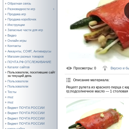
Обратная связь
Разновидности игр
Продажа игр
Продажа коробочек
Инструкции
Запасные части для игр
Видео
Онлайн игры
Контакты
Аккаунты, СОФТ, Антивирусы
Магазин разных товаров
ПОЧТА РФ ОТСЛЕЖИВАНИЕ
Каталог сайтов
Просмотры
: 0
Вкусно и б
Пользователи, посетившие сайт
за текущий день
Описание материала
:
Пользователи
Пользователи
Рецепт рулета из красного перца с к
гр;подсолнечное масло — 1 столовая 
Тесты
muz
muz
Виджет ПОЧТА РОССИИ
Виджет ПОЧТА РОССИИ
Виджет ПОЧТА РОССИИ
Виджет ПОЧТА РОССИИ
карта сайта