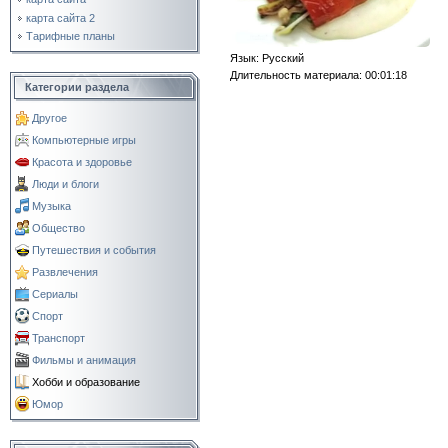
карта сайта 2
Тарифные планы
Язык
: Русский
Длительность материала
: 00:01:18
Категории раздела
Другое
Компьютерные игры
Красота и здоровье
Люди и блоги
Музыка
Общество
Путешествия и события
Развлечения
Сериалы
Спорт
Транспорт
Фильмы и анимация
Хобби и образование
Юмор