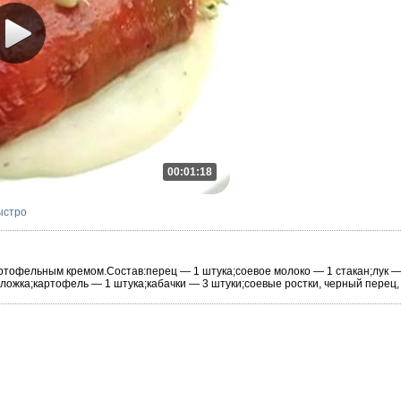
00:01:18
ыстро
артофельным кремом.Состав:перец — 1 штука;соевое молоко — 1 стакан;лук —
ложка;картофель — 1 штука;кабачки — 3 штуки;соевые ростки, черный перец, 