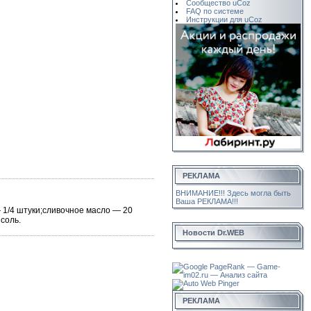
Сообщество uCoz
FAQ по системе
Инструкции для uCoz
РЕКЛАМА
ВНИМАНИЕ!!! Здесь могла быть
Ваша РЕКЛАМА!!!
 1/4 штуки;сливочное масло — 20
соль.
Новости Dr.WEB
РЕКЛАМА