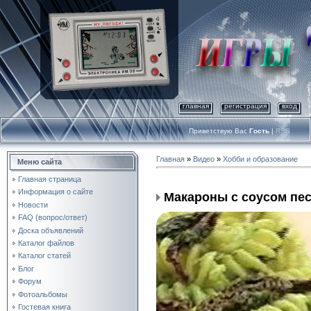
главная
регистрация
вход
Приветствую Вас
Гость
|
RSS
Главная
»
Видео
»
Хобби и образование
Меню сайта
Главная страница
Информация о сайте
Макароны с соусом пе
Новости
FAQ (вопрос/ответ)
Доска объявлений
Каталог файлов
Каталог статей
Блог
Форум
Фотоальбомы
Гостевая книга