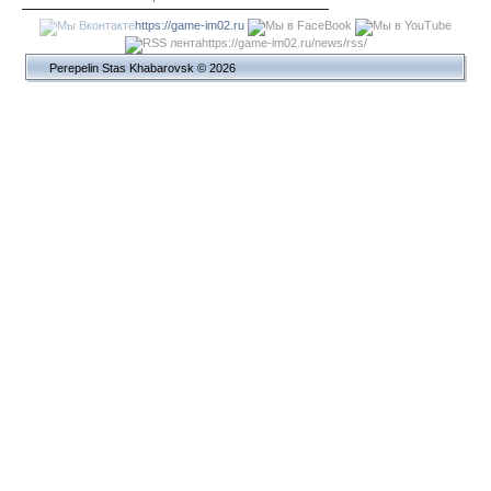
https://game-im02.ru
https://game-im02.ru/news/rss/
Perepelin Stas Khabarovsk © 2026