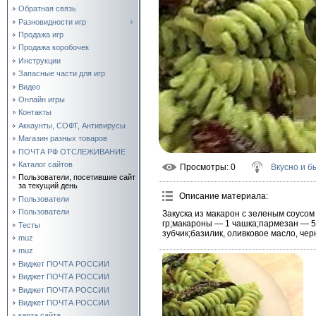
Обратная связь
Разновидности игр
Продажа игр
Продажа коробочек
Инструкции
Запасные части для игр
Видео
Онлайн игры
Контакты
Аккаунты, СОФТ, Антивирусы
Магазин разных товаров
ПОЧТА РФ ОТСЛЕЖИВАНИЕ
Каталог сайтов
Просмотры
: 0
Вкусно и б
Пользователи, посетившие сайт
за текущий день
Описание материала
:
Пользователи
Пользователи
Закуска из макарон с зеленым соусо
гр;макароны — 1 чашка;пармезан — 5
Тесты
зубчик;базилик, оливковое масло, чер
muz
muz
Виджет ПОЧТА РОССИИ
Виджет ПОЧТА РОССИИ
Виджет ПОЧТА РОССИИ
Виджет ПОЧТА РОССИИ
карта сайта