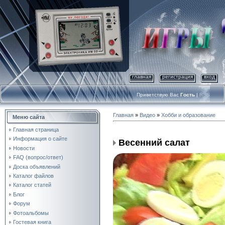
главная
регистрация
вход
Приветствую Вас
Гость
|
RSS
Главная
»
Видео
»
Хобби и образование
Меню сайта
Главная страница
Информация о сайте
Весенний салат
Новости
FAQ (вопрос/ответ)
Доска объявлений
Каталог файлов
Каталог статей
Блог
Форум
Фотоальбомы
Гостевая книга