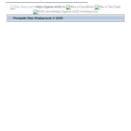
https://game-im02.ru
https://game-im02.ru/news/rss/
Perepelin Stas Khabarovsk © 2026