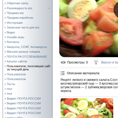
Обратная связь
Разновидности игр
Продажа игр
Продажа коробочек
Инструкции
Запасные части для игр
Видео
Онлайн игры
Контакты
Аккаунты, СОФТ, Антивирусы
Магазин разных товаров
ПОЧТА РФ ОТСЛЕЖИВАНИЕ
Каталог сайтов
Просмотры
: 0
Вкусно и б
Пользователи, посетившие сайт
за текущий день
Описание материала
:
Пользователи
Пользователи
Рецепт легкого и свежего салата.Сос
кусочка;грюэрский сыр — 3 кусочка;с
Тесты
штуки;чеснок — 2 зубчика;морская сол
muz
хереса.
muz
Виджет ПОЧТА РОССИИ
Виджет ПОЧТА РОССИИ
Виджет ПОЧТА РОССИИ
Виджет ПОЧТА РОССИИ
карта сайта