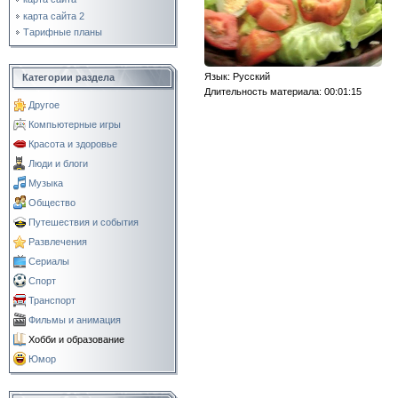
карта сайта 2
Тарифные планы
Язык
: Русский
Категории раздела
Длительность материала
: 00:01:15
Другое
Компьютерные игры
Красота и здоровье
Люди и блоги
Музыка
Общество
Путешествия и события
Развлечения
Сериалы
Спорт
Транспорт
Фильмы и анимация
Хобби и образование
Юмор