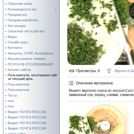
Обратная связь
Разновидности игр
Продажа игр
Продажа коробочек
Инструкции
Запасные части для игр
Видео
Онлайн игры
Контакты
Аккаунты, СОФТ, Антивирусы
Магазин разных товаров
ПОЧТА РФ ОТСЛЕЖИВАНИЕ
Каталог сайтов
Просмотры
: 0
Вкусно и б
Пользователи, посетившие сайт
за текущий день
Описание материала
:
Пользователи
Пользователи
Рецепт вкусного соуса из лосося.Соста
лимонный сок, перец, сливки, сливочн
Тесты
muz
muz
Виджет ПОЧТА РОССИИ
Виджет ПОЧТА РОССИИ
Виджет ПОЧТА РОССИИ
Виджет ПОЧТА РОССИИ
карта сайта