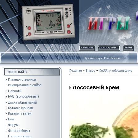
главная
регистрация
вход
Приветствую Вас
Гость
|
RSS
Главная
»
Видео
»
Хобби и образование
Меню сайта
Главная страница
Информация о сайте
Лососевый крем
Новости
FAQ (вопрос/ответ)
Доска объявлений
Каталог файлов
Каталог статей
Блог
Форум
Фотоальбомы
Гостевая книга