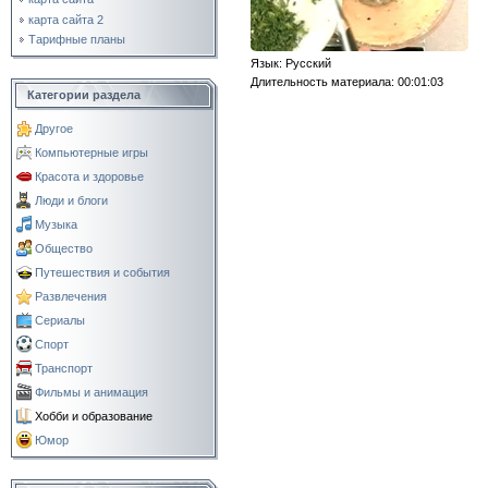
карта сайта 2
Тарифные планы
Язык
: Русский
Длительность материала
: 00:01:03
Категории раздела
Другое
Компьютерные игры
Красота и здоровье
Люди и блоги
Музыка
Общество
Путешествия и события
Развлечения
Сериалы
Спорт
Транспорт
Фильмы и анимация
Хобби и образование
Юмор