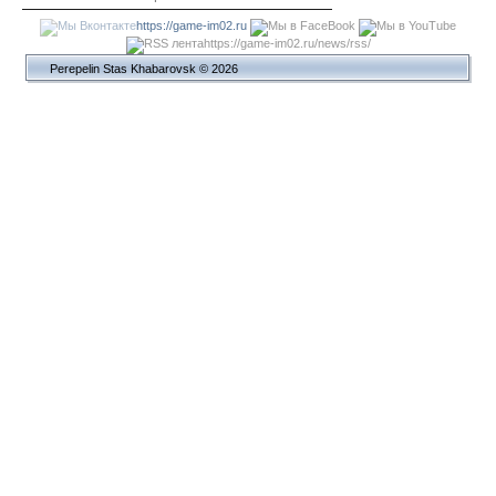
https://game-im02.ru
https://game-im02.ru/news/rss/
Perepelin Stas Khabarovsk © 2026